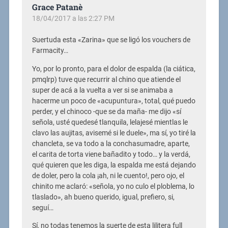
Grace Patanè
18/04/2017 a las 2:27 PM
Suertuda esta «Zarina» que se ligó los vouchers de
Farmacity…
Yo, por lo pronto, para el dolor de espalda (la ciática,
pmqlrp) tuve que recurrir al chino que atiende el
super de acá a la vuelta a ver si se animaba a
hacerme un poco de «acupuntura», total, qué puedo
perder, y el chinoco -que se da maña- me dijo «sí
señola, usté quedesé tlanquila, lelajesé mientlas le
clavo las aujitas, avisemé si le duele», ma sí, yo tiré la
chancleta, se va todo a la conchasumadre, aparte,
el carita de torta viene bañadito y todo… y la verdá,
qué quieren que les diga, la espalda me está dejando
de doler, pero la cola ¡ah, ni le cuento!, pero ojo, el
chinito me aclaró: «señola, yo no culo el ploblema, lo
tlaslado», ah bueno querido, igual, prefiero, si,
seguí…
Sí, no todas tenemos la suerte de esta lilitera full