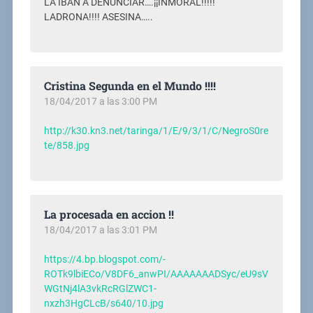
LA IBAN A DENUNCIAR….¡¡INMORAL!!!!!
LADRONA!!!! ASESINA…..
Cristina Segunda en el Mundo !!!!
18/04/2017 a las 3:00 PM
http://k30.kn3.net/taringa/1/E/9/3/1/C/NegroS0re
te/858.jpg
La procesada en accion !!
18/04/2017 a las 3:01 PM
https://4.bp.blogspot.com/-
ROTk9lbiECo/V8DF6_anwPI/AAAAAAADSyc/eU9sV
WGtNj4lA3vkRcRGlZWC1-
nxzh3HgCLcB/s640/10.jpg