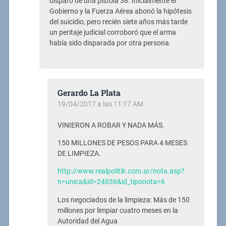
disparo de una pistola 38. Inicialmente el
Gobierno y la Fuerza Aérea abonó la hipótesis
del suicidio, pero recién siete años más tarde
un peritaje judicial corroboró que el arma
había sido disparada por otra persona.
Gerardo La Plata
19/04/2017 a las 11:17 AM
VINIERON A ROBAR Y NADA MÁS.
150 MILLONES DE PESOS PARA 4 MESES
DE LIMPIEZA.
http://www.realpolitik.com.ar/nota.asp?
n=unica&id=24036&id_tiponota=6
Los negociados de la limpieza: Más de 150
millones por limpiar cuatro meses en la
Autoridad del Agua