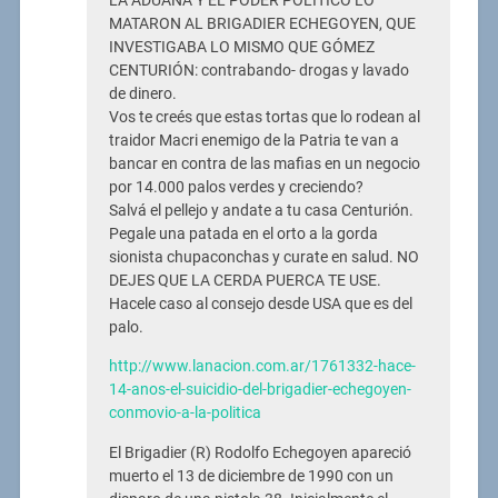
LA ADUANA Y EL PODER POLÍTICO LO
MATARON AL BRIGADIER ECHEGOYEN, QUE
INVESTIGABA LO MISMO QUE GÓMEZ
CENTURIÓN: contrabando- drogas y lavado
de dinero.
Vos te creés que estas tortas que lo rodean al
traidor Macri enemigo de la Patria te van a
bancar en contra de las mafias en un negocio
por 14.000 palos verdes y creciendo?
Salvá el pellejo y andate a tu casa Centurión.
Pegale una patada en el orto a la gorda
sionista chupaconchas y curate en salud. NO
DEJES QUE LA CERDA PUERCA TE USE.
Hacele caso al consejo desde USA que es del
palo.
http://www.lanacion.com.ar/1761332-hace-
14-anos-el-suicidio-del-brigadier-echegoyen-
conmovio-a-la-politica
El Brigadier (R) Rodolfo Echegoyen apareció
muerto el 13 de diciembre de 1990 con un