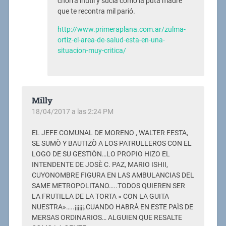
chorra inútil y sucia como la puta madre
que te recontra mil parió.
http://www.primeraplana.com.ar/zulma-
ortiz-el-area-de-salud-esta-en-una-
situacion-muy-critica/
Milly
18/04/2017 a las 2:24 PM
EL JEFE COMUNAL DE MORENO , WALTER FESTA,
SE SUMÒ Y BAUTIZÒ A LOS PATRULLEROS CON EL
LOGO DE SU GESTIÒN…LO PROPIO HIZO EL
INTENDENTE DE JOSÈ C. PAZ, MARIO ISHII,
CUYONOMBRE FIGURA EN LAS AMBULANCIAS DEL
SAME METROPOLITANO…..TODOS QUIEREN SER
LA FRUTILLA DE LA TORTA » CON LA GUITA
NUESTRA»…..¡¡¡¡¡¡.CUANDO HABRÀ EN ESTE PAÌS DE
MERSAS ORDINARIOS… ALGUIEN QUE RESALTE