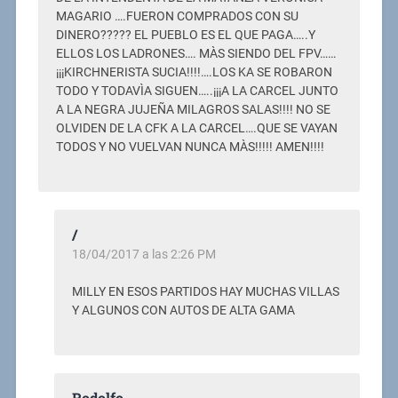
MAGARIO ….FUERON COMPRADOS CON SU
DINERO????? EL PUEBLO ES EL QUE PAGA…..Y
ELLOS LOS LADRONES…. MÀS SIENDO DEL FPV……
¡¡¡KIRCHNERISTA SUCIA!!!!….LOS KA SE ROBARON
TODO Y TODAVÌA SIGUEN…..¡¡¡A LA CARCEL JUNTO
A LA NEGRA JUJEÑA MILAGROS SALAS!!!! NO SE
OLVIDEN DE LA CFK A LA CARCEL….QUE SE VAYAN
TODOS Y NO VUELVAN NUNCA MÀS!!!!! AMEN!!!!
/
18/04/2017 a las 2:26 PM
MILLY EN ESOS PARTIDOS HAY MUCHAS VILLAS
Y ALGUNOS CON AUTOS DE ALTA GAMA
Rodolfo