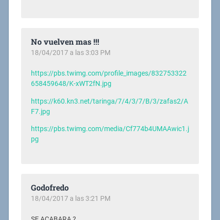
No vuelven mas !!!
18/04/2017 a las 3:03 PM
https://pbs.twimg.com/profile_images/832753322
658459648/K-xWT2fN.jpg
https://k60.kn3.net/taringa/7/4/3/7/B/3/zafas2/A
F7.jpg
https://pbs.twimg.com/media/Cf774b4UMAAwic1.j
pg
Godofredo
18/04/2017 a las 3:21 PM
SE ACABARA ?