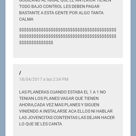
GOBIERNO AL IGUAL QUE EL ANTERIOR TIENEN
TODO BAJO CONTROL LES DEBEN PAGAR
BASTANTE A ESTA GENTE POR ALGO TANTA
CALMA
$$$$$$$$$$$$$$$$$$$$$$$$$$$$$$$$$$$$$$$$
$$$$$$$$$$$$$$$$$$$$$$$$$$$$$$$$$$$$$$$$
$$$$$$$$$$$$$$
/
18/04/2017 a las 2:34 PM
LAS PLANERAS CUANDO ESTABA EL 1 A 1 NO
TENIAN LOS PLANES VAGAR QUE TIENEN
AHORA,CADA VEZ MAS PLANES Y SIGUEN
VINIENDO A INSTALARSE ACA ELLOS NI HABLAR
LAS JOVENCITAS CONTENTAS LAS DEJAN HACER
LO QUE SE LES CANTA