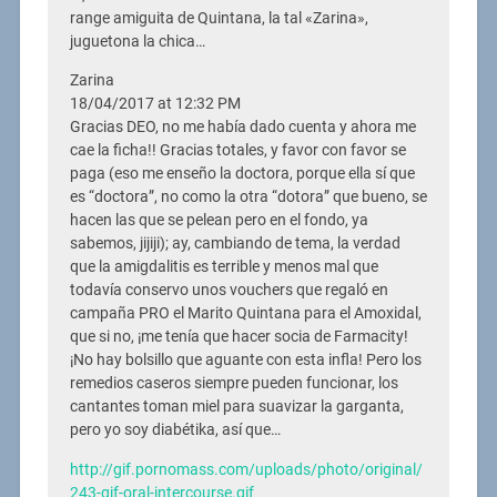
range amiguita de Quintana, la tal «Zarina»,
juguetona la chica…
Zarina
18/04/2017 at 12:32 PM
Gracias DEO, no me había dado cuenta y ahora me
cae la ficha!! Gracias totales, y favor con favor se
paga (eso me enseño la doctora, porque ella sí que
es “doctora”, no como la otra “dotora” que bueno, se
hacen las que se pelean pero en el fondo, ya
sabemos, jijiji); ay, cambiando de tema, la verdad
que la amigdalitis es terrible y menos mal que
todavía conservo unos vouchers que regaló en
campaña PRO el Marito Quintana para el Amoxidal,
que si no, ¡me tenía que hacer socia de Farmacity!
¡No hay bolsillo que aguante con esta infla! Pero los
remedios caseros siempre pueden funcionar, los
cantantes toman miel para suavizar la garganta,
pero yo soy diabétika, así que…
http://gif.pornomass.com/uploads/photo/original/
243-gif-oral-intercourse.gif