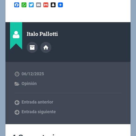
Facebook
WhatsApp
Twitter
Email
Gmail
Snapchat
Italo Pallotti
06/12/2025
Opinión
Entrada anterior
Entrada siguiente