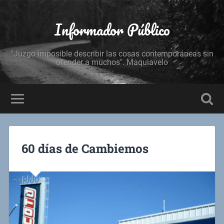
Informador Público
"Juzgo imposible describir las cosas contemporáneas sin
ofender a muchos". Maquiavelo
60 días de Cambiemos