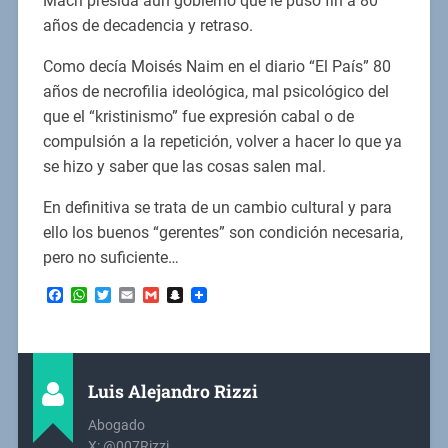
Macri presida aun gobierno que le puso fin a 80
años de decadencia y retraso.
Como decía Moisés Naim en el diario “El País” 80
años de necrofilia ideológica, mal psicológico del
que el “kristinismo” fue expresión cabal o de
compulsión a la repetición, volver a hacer lo que ya
se hizo y saber que las cosas salen mal.
En definitiva se trata de un cambio cultural y para
ello los buenos “gerentes” son condición necesaria,
pero no suficiente…
Facebook
WhatsApp
Twitter
Email
Gmail
Snapchat
Luis Alejandro Rizzi
Abogado
X: @007Rizzi