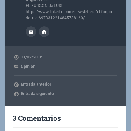
EL FURGON de LUIS
https://www.linkedin.com/newsletters/el-furgon-
de-luis-6973312214845788160/
11/02/2016
Opinión
Entrada anterior
Entrada siguiente
3 Comentarios