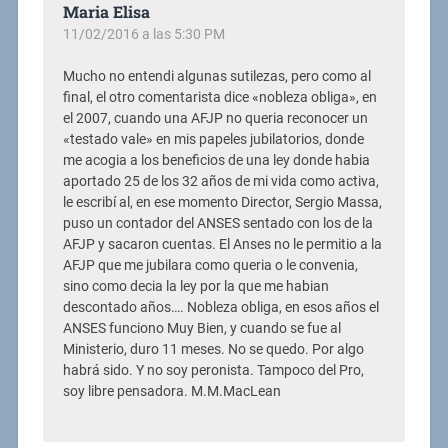
Maria Elisa
11/02/2016 a las 5:30 PM
Mucho no entendi algunas sutilezas, pero como al
final, el otro comentarista dice «nobleza obliga», en
el 2007, cuando una AFJP no queria reconocer un
«testado vale» en mis papeles jubilatorios, donde
me acogia a los beneficios de una ley donde habia
aportado 25 de los 32 años de mi vida como activa,
le escribí al, en ese momento Director, Sergio Massa,
puso un contador del ANSES sentado con los de la
AFJP y sacaron cuentas. El Anses no le permitio a la
AFJP que me jubilara como queria o le convenia,
sino como decia la ley por la que me habian
descontado años…. Nobleza obliga, en esos años el
ANSES funciono Muy Bien, y cuando se fue al
Ministerio, duro 11 meses. No se quedo. Por algo
habrá sido. Y no soy peronista. Tampoco del Pro,
soy libre pensadora. M.M.MacLean