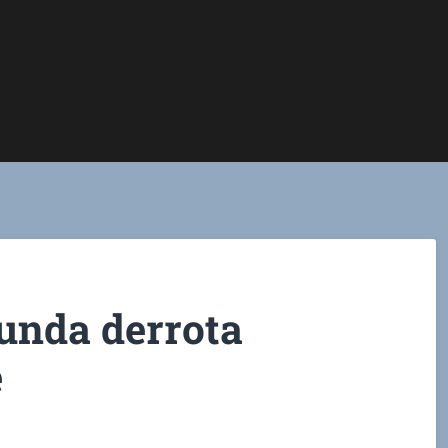
tunda derrota
e