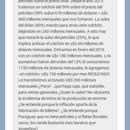
petróleo sobre el precio final. Desde el año 2015
traíamos un colchón del 59% sobre el precio del
petróleo (59% sobre 678 millones de dolares = u$s
400 millones mensuales que nos fumaron. La suba
del dólar (40%) mando para atrás este colchón,
dejándolo en 240 millones mensuales. A esto hay
que restarle la suba del petróleo (25%), lo que
implica achicar el colchón en u$s 60 millones de
dolares mensuales. Entramos en Enero del 2016
con un colchón de u$s 180 millones mensuales. Los
aumentos fueron del orden del 12% Si consumimos
1150 millones de dolares mensuales, le agregamos
«al colchón» u$s 150 millones por mes RESULTADO
Le transferimos al Estado U$S 330 millones
mensuales ¿Para? ..que haga caja, que subsidie ,
para rentas generales ¿Quien lo sabe? No obstante
la incidencia de estos en la producción es enorme
¿Se entiende porque la inflación aparte de la
fabricación de billetes?. ¿Se entiende porque
Paraguay que no tiene petróleo y si fletes fluviales
caros, los vende bastante mas baratos que
Argentina?