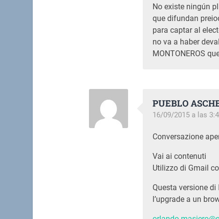
No existe ningún p
que difundan preio
para captar al elect
no va a haber deval
MONTONEROS que ll
PUEBLO ASCH
16/09/2015 a las 3:
Conversazione aper
Vai ai contenuti
Utilizzo di Gmail co
Questa versione di 
l’upgrade a un brow
orlando.masiero@