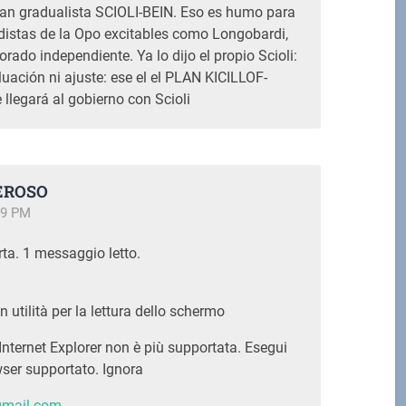
lan gradualista SCIOLI-BEIN. Eso es humo para
distas de la Opo excitables como Longobardi,
orado independiente. Ya lo dijo el propio Scioli:
uación ni ajuste: ese el el PLAN KICILLOF-
egará al gobierno con Scioli
EROSO
49 PM
ta. 1 messaggio letto.
n utilità per la lettura dello schermo
Internet Explorer non è più supportata. Esegui
ser supportato. Ignora
gmail.com