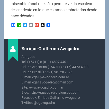
miserable fanal que sólo permite ver la escalera
descendente en la que estamos embretados desde
hace décadas.
Facebook
WhatsApp
Twitter
Email
Gmail
Snapchat
Enrique Guillermo Avogadro
Abogado
Tel. (+5411) ò (011) 4807 4401
Cel. en Argentina (+54911) o (15) 4473 4003
Cel. en Brasil (+5521) 98128 7896
E.mail: ega1@avogadro.com.ar
E.mail: ega1avogadro@gmail.com
Site: www.avogadro.com.ar
Blog: http://egavogadro.blogspot.com
Facebook: Enrique Guillermo Avogadro
Twitter: @egavogadro