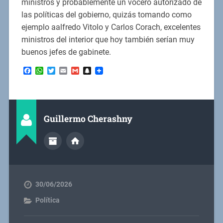
ministros y probablemente un vocero autorizado de
las políticas del gobierno, quizás tomando como
ejemplo aalfredo Vitolo y Carlos Corach, excelentes
ministros del interior que hoy también serían muy
buenos jefes de gabinete.
Facebook
WhatsApp
Twitter
Email
Gmail
Snapchat
Guillermo Cherashny
30/06/2026
Política