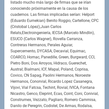
listado mucho más largo de firmas que se irían
conociendo próximamente en la causa de los
cuadernos. Las firmas implicadas serían: Helport
(Eduardo Eurnekian) Benito Roggio, Cartellone, CPC
(Cristobal López),Juan Carlos
Relats,Electroingeniería, IECSA (Marcelo Mindlin),
ESUCO (Carlos Wagner), Rovella Carranza,
Contreras Hermanos, Perales Aguiar,
Supercemento, DYCASA; Decavial, Equimac,
COARCO, Homac, Panedille, Green, Burgward, CCI,
Pietro Boni, Dos Arroyos, Hidraco, Guerechet,
Austral; Bialmani, ICF, Mapal, Poland, Coprisa,
Covico, CN Sapag, Paolini Hermanos, Noroeste
Hermanos, Conorvial, Ricardo Lopez Casanegra,
Vijovi, Vial Fatcsa, Techint, Rovial, IVICA, Fontana
Nicastro, Genco, Eleprint, Ecas, Coint, Coni, Conivial,
Construmex, Vezzato, Pagliaro, Romero Cammisa,
Danilo de Peregrin, Codistel, De Armas, Rodalsa,