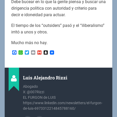
Debe bucear en lo que la gente piensa y buscar una
dirigencia política con autoridad y criterio para
decir e idoneidad para actuar.
El tiempo de los “outsiders” pasó y el “iliberalismo”
irritó a unos y otros.
Mucho más no hay.
Facebook
WhatsApp
Twitter
Email
Gmail
Snapchat
Luis Alejandro Rizzi
Abogado
X: @007Rizzi
EL FURGON de LUIS
https://www.linkedin.com/newsletters/el-furgon-
de-luis-6973312214845788160/