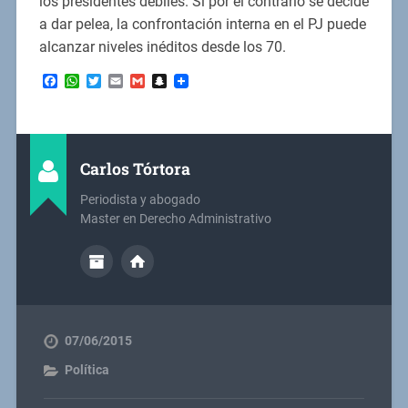
los presidentes débiles. Si por el contrario se decide
a dar pelea, la confrontación interna en el PJ puede
alcanzar niveles inéditos desde los 70.
Facebook
WhatsApp
Twitter
Email
Gmail
Snapchat
Carlos Tórtora
Periodista y abogado
Master en Derecho Administrativo
07/06/2015
Política