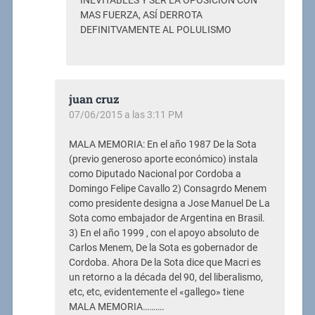
INEVITABLES Y SER LA OPOSICION CON
MAS FUERZA, ASÍ DERROTA
DEFINITVAMENTE AL POLULISMO
juan cruz
07/06/2015 a las 3:11 PM
MALA MEMORIA: En el año 1987 De la Sota
(previo generoso aporte económico) instala
como Diputado Nacional por Cordoba a
Domingo Felipe Cavallo 2) Consagrdo Menem
como presidente designa a Jose Manuel De La
Sota como embajador de Argentina en Brasil.
3) En el año 1999 , con el apoyo absoluto de
Carlos Menem, De la Sota es gobernador de
Cordoba. Ahora De la Sota dice que Macri es
un retorno a la década del 90, del liberalismo,
etc, etc, evidentemente el «gallego» tiene
MALA MEMORIA……….