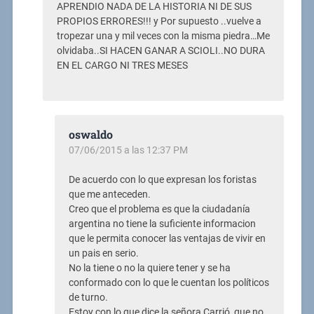
APRENDIO NADA DE LA HISTORIA NI DE SUS
PROPIOS ERRORES!!! y Por supuesto ..vuelve a
tropezar una y mil veces con la misma piedra…Me
olvidaba..SI HACEN GANAR A SCIOLI..NO DURA
EN EL CARGO NI TRES MESES
oswaldo
07/06/2015 a las 12:37 PM
De acuerdo con lo que expresan los foristas
que me anteceden.
Creo que el problema es que la ciudadanía
argentina no tiene la suficiente informacion
que le permita conocer las ventajas de vivir en
un pais en serio.
No la tiene o no la quiere tener y se ha
conformado con lo que le cuentan los políticos
de turno.
Estoy con lo que dice la señora Carrió, que no