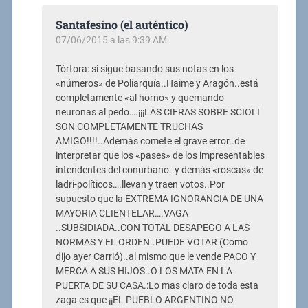
Santafesino (el auténtico)
07/06/2015 a las 9:39 AM
Tórtora: si sigue basando sus notas en los
«números» de Poliarquía..Haime y Aragón..está
completamente «al horno» y quemando
neuronas al pedo….¡¡¡LAS CIFRAS SOBRE SCIOLI
SON COMPLETAMENTE TRUCHAS
AMIGO!!!!..Además comete el grave error..de
interpretar que los «pases» de los impresentables
intendentes del conurbano..y demás «roscas» de
ladri-políticos….llevan y traen votos..Por
supuesto que la EXTREMA IGNORANCIA DE UNA
MAYORIA CLIENTELAR….VAGA
..SUBSIDIADA..CON TOTAL DESAPEGO A LAS
NORMAS Y EL ORDEN..PUEDE VOTAR (Como
dijo ayer Carrió)..al mismo que le vende PACO Y
MERCA A SUS HIJOS..O LOS MATA EN LA
PUERTA DE SU CASA.:Lo mas claro de toda esta
zaga es que ¡¡EL PUEBLO ARGENTINO NO