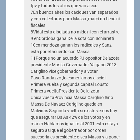
fpv y todos los otros que van a eco.
7En buenos aires los caciques van separados
y con colectoras para Massa ,macri no tiene ni
fiscales
8Vidal esta dibujada no mide ni con el arrastre
9 enCordoba gana De la sota con Schiaretti
10en mendoza ganan los radicales y Sanz
esta por el acuerdo con Massa
11Porque no un acuerdo PJ opositor Delazota
presidente Massa Governador Ya gano 2013
Cariglino vice gobernador y a votar
Paso Randazzo ,lo esmerilamos a scioli
Primera vuelta y segunda capital Lousto
Primera vueltaPresidente De la zota
Unica vueltaProvincia Massa Carglino Sino
Massa De Navaez Cariglino queda en
Malvinas Segunda vuelta si existe vemos hay
que asegurar Bs As 42% de los votos y en
marzo Hablamos igualito al 2001 esto estaya
seguro asi que el gobernador por orden
sucesoria es presidente o sea Massa y a poner