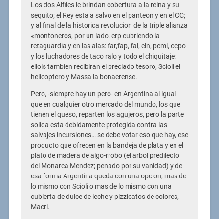
Los dos Alfiles le brindan cobertura a la reina y su
sequito; el Rey esta a salvo en el panteon y en el CC;
y al final de la historica revolucion de la triple alianza
«montoneros, por un lado, erp cubriendo la
retaguardia y en las alas: far,fap, fal, eln, pcml, ocpo
y los luchadores de taco ralo y todo el chiquitaje;
ellols tambien recibiran el preciado tesoro, Scioli el
helicoptero y Massa la bonaerense.
Pero, -siempre hay un pero- en Argentina al igual
que en cualquier otro mercado del mundo, los que
tienen el queso, reparten los agujeros, pero la parte
solida esta debidamente protegida contra las
salvajes incursiones… se debe votar eso que hay, ese
producto que ofrecen en la bandeja de plata y en el
plato de madera de algo-rrobo (el arbol predilecto
del Monarca Mendez; penado por su vanidad) y de
esa forma Argentina queda con una opcion, mas de
lo mismo con Scioli o mas de lo mismo con una
cubierta de dulce de leche y pizzicatos de colores,
Macri.