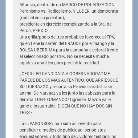
Alfonsin, dentro de un MARCO DE POLARIZACION:
Peronismo vs. Radicalismo. Y LUDER, un demócrata
(radical en su juventud),
presidente en ejercicio reemplazando a la Sra. de
Perón, PERDIO.
Una griila/podio de tres probables favorece al FPV,
quien tiene la sartén del FRAUDE por el mango y la
BOLSA UBERRIMA para la campaña electoral frente
al seleccionado por CFK. No se necesita mucha
agudeza analítica para percibir la realidad.
¿CFKILLER CANDIDATA A GOBERNADORA? ME
PARECE DE LOS MAS AUTENTICO. QUE ARRIESGUE
SU LIDERAZGO y recorra su Provincia natal, si se
anima. De Narvaez ya les junto las cabezas para la
derrota TUERTO/MANCO/Tigrense. Mazda ya le
ganó a Insaurralde. DICEN QUE NO HAY DOS SIN
TRES.-
Las «PASONSOS» han sido un invento para
beneficiar a medios de publicidad, periodistas,
encuestadores, y todo tipo de vividores testigos, no