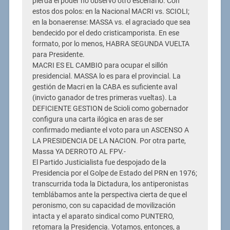
pierda el poder no observo otro escenario. Con
estos dos polos: en la Nacional MACRI vs. SCIOLI;
en la bonaerense: MASSA vs. el agraciado que sea
bendecido por el dedo cristicamporista. En ese
formato, por lo menos, HABRA SEGUNDA VUELTA
para Presidente.
MACRI ES EL CAMBIO para ocupar el sillón
presidencial. MASSA lo es para el provincial. La
gestión de Macri en la CABA es suficiente aval
(invicto ganador de tres primeras vueltas). La
DEFICIENTE GESTION de Scioli como gobernador
configura una carta ilógica en aras de ser
confirmado mediante el voto para un ASCENSO A
LA PRESIDENCIA DE LA NACION. Por otra parte,
Massa YA DERROTO AL FPV.-
El Partido Justicialista fue despojado de la
Presidencia por el Golpe de Estado del PRN en 1976;
transcurrida toda la Dictadura, los antiperonistas
temblábamos ante la perspectiva cierta de que el
peronismo, con su capacidad de movilización
intacta y el aparato sindical como PUNTERO,
retomara la Presidencia. Votamos, entonces, a