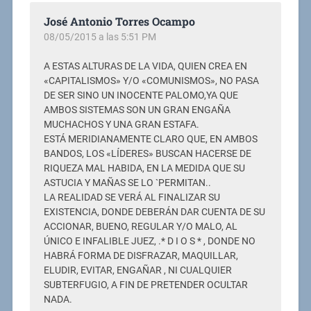
José Antonio Torres Ocampo
08/05/2015 a las 5:51 PM
A ESTAS ALTURAS DE LA VIDA, QUIEN CREA EN
«CAPITALISMOS» Y/O «COMUNISMOS», NO PASA
DE SER SINO UN INOCENTE PALOMO,YA QUE
AMBOS SISTEMAS SON UN GRAN ENGAÑA
MUCHACHOS Y UNA GRAN ESTAFA.
ESTÁ MERIDIANAMENTE CLARO QUE, EN AMBOS
BANDOS, LOS «LÍDERES» BUSCAN HACERSE DE
RIQUEZA MAL HABIDA, EN LA MEDIDA QUE SU
ASTUCIA Y MAÑAS SE LO `PERMITAN..
LA REALIDAD SE VERÁ AL FINALIZAR SU
EXISTENCIA, DONDE DEBERÁN DAR CUENTA DE SU
ACCIONAR, BUENO, REGULAR Y/O MALO, AL
ÚNICO E INFALIBLE JUEZ, .* D I O S * , DONDE NO
HABRÁ FORMA DE DISFRAZAR, MAQUILLAR,
ELUDIR, EVITAR, ENGAÑAR , NI CUALQUIER
SUBTERFUGIO, A FIN DE PRETENDER OCULTAR
NADA.