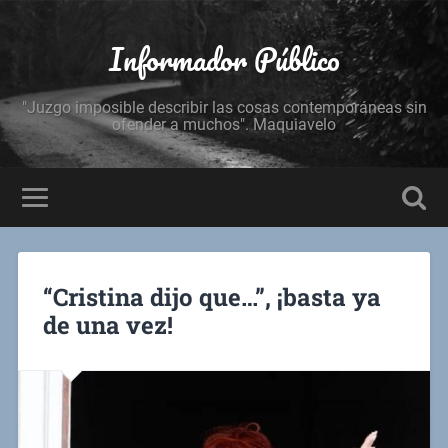
Informador Público
"Juzgo imposible describir las cosas contemporáneas sin
ofender a muchos". Maquiavelo
“Cristina dijo que…”, ¡basta ya
de una vez!