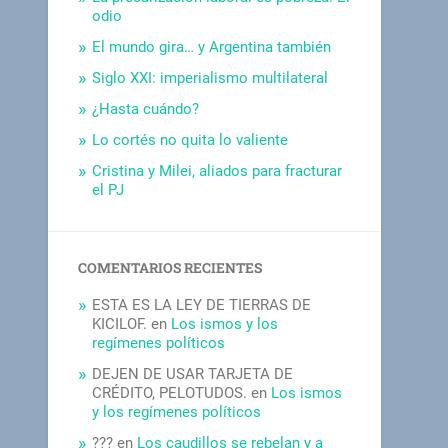
odio
El mundo gira… y Argentina también
Siglo XXI: imperialismo multilateral
¿Hasta cuándo?
Lo cortés no quita lo valiente
Cristina y Milei, aliados para fracturar
el PJ
COMENTARIOS RECIENTES
ESTA ES LA LEY DE TIERRAS DE
KICILOF.
en
Los ismos y los
regímenes políticos
DEJEN DE USAR TARJETA DE
CRÉDITO, PELOTUDOS.
en
Los ismos
y los regímenes políticos
???
en
Los caudillos se rebelan y a