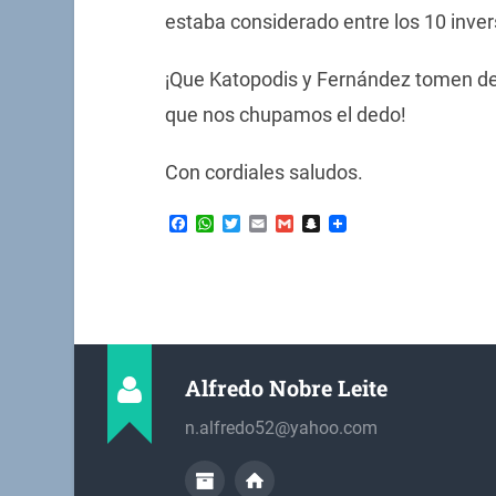
estaba considerado entre los 10 inve
¡Que Katopodis y Fernández tomen de
que nos chupamos el dedo!
Con cordiales saludos.
Facebook
WhatsApp
Twitter
Email
Gmail
Snapchat
Alfredo Nobre Leite
n.alfredo52@yahoo.com