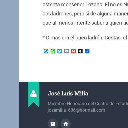
ostenta monseñor Lozano. El no es Nu
dos ladrones, pero si de alguna maner
que al menos intente saber a quien tie
* Dimas era el buen ladrón; Gestas, el
Facebook
WhatsApp
Twitter
Email
Gmail
Snapchat
José Luis Milia
Miembro Honorario del Centro de Estudi
josemilia_686@hotmail.com