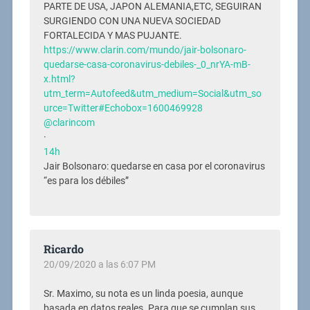
PARTE DE USA, JAPON ALEMANIA,ETC, SEGUIRAN
SURGIENDO CON UNA NUEVA SOCIEDAD
FORTALECIDA Y MAS PUJANTE.
https://www.clarin.com/mundo/jair-bolsonaro-
quedarse-casa-coronavirus-debiles-_0_nrYA-mB-
x.html?
utm_term=Autofeed&utm_medium=Social&utm_so
urce=Twitter#Echobox=1600469928
@clarincom
·
14h
Jair Bolsonaro: quedarse en casa por el coronavirus
“es para los débiles”
Ricardo
20/09/2020 a las 6:07 PM
Sr. Maximo, su nota es un linda poesia, aunque
basada en datos reales. Para que se cumplan sus