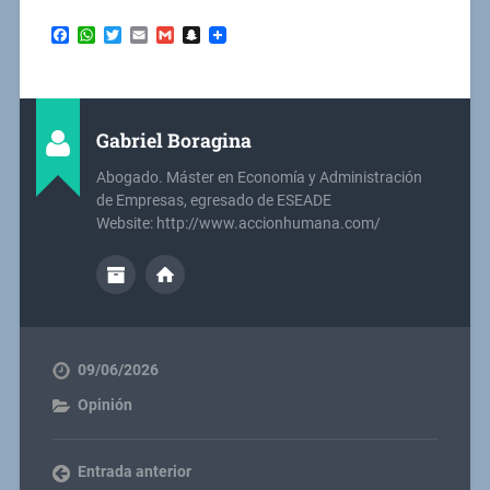
Facebook
WhatsApp
Twitter
Email
Gmail
Snapchat
Gabriel Boragina
Abogado. Máster en Economía y Administración
de Empresas, egresado de ESEADE
Website: http://www.accionhumana.com/
09/06/2026
Opinión
Entrada anterior