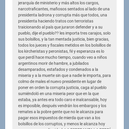
jerarquía de ministerio y más altos los cargos,
narcotraficantes, mafiosos sentados al lado de una
presidenta ladrona y corrupta más que todos, una
presidenta haciendo tratos con terroristas
traicionando al país que juraron defender y a su
pueblo, dije el pueblo?? les importa tres carajos, solo
sus bolsillos, y la tan mentada justicia, bien gracias,
todos los jueces y fiscales metidos en los bolsillos de
los kircheristas y peronistas, fé y esperanza es lo
que perdí hace mucho tiempo, cuando veo a niños
argentinos morir de hambre, a jubilados
desamparados, estafados y condenados a la
miseria y a la muerte sin que a nadie le importa, para
colmo de males el nuevo presidente en lugar de
poner en orden la corrupta justicia, caga al pueblo
sumiéndoló en una miseria peor que en la que
estaba, ya antes era todo caro e inalcansable, hoy
es imposible, después vendrán los embargos y los
remates a la pobre gente que no le alcanza para
pagar esos impuestos de mierda que van a los
bolsillos de los corruptos, y menos le alcanza hoy