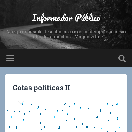
Informador Público
"Juzgo imposible describir las cosas contemporáneas sin
ofender a muchos". Maquiavelo
Gotas políticas II