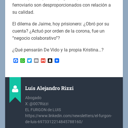
ferroviario son desproporcionados con relación a
su calidad.
El dilema de Jaime, hoy prisionero: ¿Obró por su
cuenta? ¿Actuó por orden de la corona, fue un
“negocio colaborativo”?
¿Qué pensarán De Vido y la propia Kristina…?
Facebook
WhatsApp
Twitter
Email
Gmail
Snapchat
Luis Alejandro Rizzi
Abogado
X: @007Rizzi
EL FURGON de LUIS
https://www.linkedin.com/newsletters/el-furgon-
de-luis-6973312214845788160/