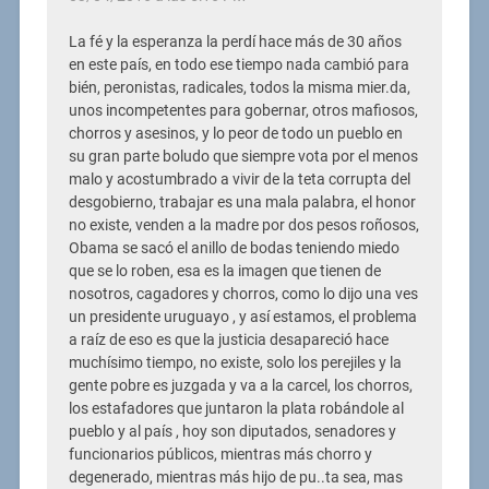
La fé y la esperanza la perdí hace más de 30 años
en este país, en todo ese tiempo nada cambió para
bién, peronistas, radicales, todos la misma mier.da,
unos incompetentes para gobernar, otros mafiosos,
chorros y asesinos, y lo peor de todo un pueblo en
su gran parte boludo que siempre vota por el menos
malo y acostumbrado a vivir de la teta corrupta del
desgobierno, trabajar es una mala palabra, el honor
no existe, venden a la madre por dos pesos roñosos,
Obama se sacó el anillo de bodas teniendo miedo
que se lo roben, esa es la imagen que tienen de
nosotros, cagadores y chorros, como lo dijo una ves
un presidente uruguayo , y así estamos, el problema
a raíz de eso es que la justicia desapareció hace
muchísimo tiempo, no existe, solo los perejiles y la
gente pobre es juzgada y va a la carcel, los chorros,
los estafadores que juntaron la plata robándole al
pueblo y al país , hoy son diputados, senadores y
funcionarios públicos, mientras más chorro y
degenerado, mientras más hijo de pu..ta sea, mas