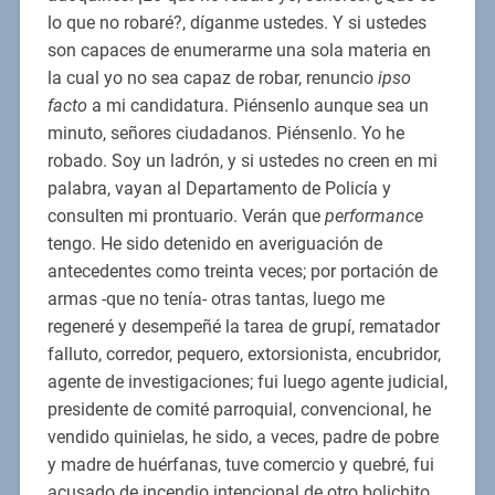
lo que no robaré?, díganme ustedes. Y si ustedes
son capaces de enumerarme una sola materia en
la cual yo no sea capaz de robar, renuncio
ipso
facto
a mi candidatura. Piénsenlo aunque sea un
minuto, señores ciudadanos. Piénsenlo. Yo he
robado. Soy un ladrón, y si ustedes no creen en mi
palabra, vayan al Departamento de Policía y
consulten mi prontuario. Verán que
performance
tengo. He sido detenido en averiguación de
antecedentes como treinta veces; por portación de
armas -que no tenía- otras tantas, luego me
regeneré y desempeñé la tarea de grupí, rematador
falluto, corredor, pequero, extorsionista, encubridor,
agente de investigaciones; fui luego agente judicial,
presidente de comité parroquial, convencional, he
vendido quinielas, he sido, a veces, padre de pobre
y madre de huérfanas, tuve comercio y quebré, fui
acusado de incendio intencional de otro bolichito