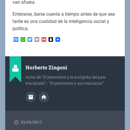
van afuera.
Enterarse, darse cuenta a tiempo antes de que sea
tarde es una cualidad de la inteligencia social y
política.
Facebook
WhatsApp
Twitter
Email
Gmail
Snapchat
Norberto Zingoni
Autor de “El peronismo y la incógnita del país
inacabado” - “El peronismo y sus máscaras”
22/03/2017