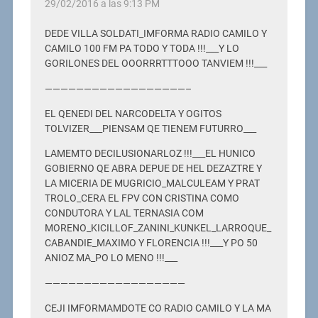
29/02/2016 a las 9:13 PM
DEDE VILLA SOLDATI_IMFORMA RADIO CAMILO Y
CAMILO 100 FM PA TODO Y TODA !!!___Y LO
GORILONES DEL OOORRRTTTOOO TANVIEM !!!___
——————————————————–
EL QENEDI DEL NARCODELTA Y OGITOS
TOLVIZER___PIENSAM QE TIENEM FUTURRO___
LAMEMTO DECILUSIONARLOZ !!!___EL HUNICO
GOBIERNO QE ABRA DEPUE DE HEL DEZAZTRE Y
LA MICERIA DE MUGRICIO_MALCULEAM Y PRAT
TROLO_CERA EL FPV CON CRISTINA COMO
CONDUTORA Y LAL TERNASIA COM
MORENO_KICILLOF_ZANINI_KUNKEL_LARROQUE_
CABANDIE_MAXIMO Y FLORENCIA !!!___Y PO 50
ANIOZ MA_PO LO MENO !!!___
——————————————————
CEJI IMFORMAMDOTE CO RADIO CAMILO Y LA MA