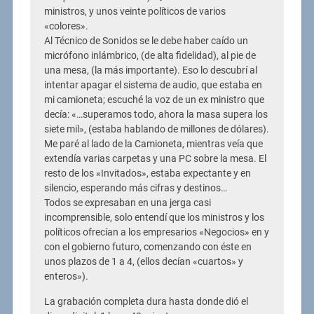
ministros, y unos veinte políticos de varios
«colores».
Al Técnico de Sonidos se le debe haber caído un
micrófono inlámbrico, (de alta fidelidad), al pie de
una mesa, (la más importante). Eso lo descubrí al
intentar apagar el sistema de audio, que estaba en
mi camioneta; escuché la voz de un ex ministro que
decía: «…superamos todo, ahora la masa supera los
siete mil», (estaba hablando de millones de dólares).
Me paré al lado de la Camioneta, mientras veía que
extendía varias carpetas y una PC sobre la mesa. El
resto de los «Invitados», estaba expectante y en
silencio, esperando más cifras y destinos…
Todos se expresaban en una jerga casi
incomprensible, solo entendí que los ministros y los
políticos ofrecían a los empresarios «Negocios» en y
con el gobierno futuro, comenzando con éste en
unos plazos de 1 a 4, (ellos decían «cuartos» y
enteros»).
La grabación completa dura hasta donde dió el