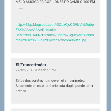
MEJO MUCICA PA GORILONES PO CAMILO 100 FM
!!!___
——————————————————-
http://4.bp.blogspot.com/-3QpxCjoQO9I/Vh6Dubp
FSXI/AAAAAAAAD_I/soUv-
BeMczc/s1600/ernesto%2Bche%2Bguevara%2Bco
mo%2Bser%2Bun%2Bjoven%2Bcomunista.jpg
El Francotirador
29/02/2016 a las 9:27 PM
Estos dos soretes no mueven el amperímetro.
Solamente en este territorio esta dupla puede tener
prensa.