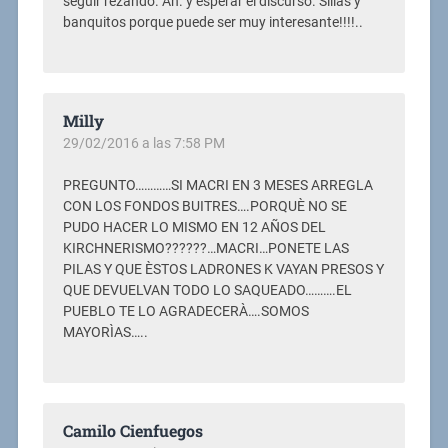
seguir rezando. Ah. y esperar el discurso. Sillas y
banquitos porque puede ser muy interesante!!!!..
Milly
29/02/2016 a las 7:58 PM
PREGUNTO…………SI MACRI EN 3 MESES ARREGLA
CON LOS FONDOS BUITRES….PORQUÈ NO SE
PUDO HACER LO MISMO EN 12 AÑOS DEL
KIRCHNERISMO??????…MACRI…PONETE LAS
PILAS Y QUE ÈSTOS LADRONES K VAYAN PRESOS Y
QUE DEVUELVAN TODO LO SAQUEADO……….EL
PUEBLO TE LO AGRADECERÀ….SOMOS
MAYORÌAS…..
Camilo Cienfuegos