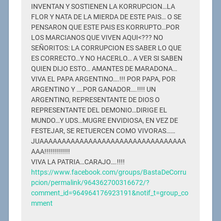
INVENTAN Y SOSTIENEN LA KORRUPCION…LA
FLOR Y NATA DE LA MIERDA DE ESTE PAIS… O SE
PENSARON QUE ESTE PAIS ES KORRUPTO…POR
LOS MARCIANOS QUE VIVEN AQUI<??? NO
SEÑORITOS: LA CORRUPCION ES SABER LO QUE
ES CORRECTO…Y NO HACERLO… A VER SI SABEN
QUIEN DIJO ESTO… AMANTES DE MARADONA…
VIVA EL PAPA ARGENTINO….!!! POR PAPA, POR
ARGENTINO Y ….POR GANADOR….!!!! UN
ARGENTINO, REPRESENTANTE DE DIOS O
REPRESENTANTE DEL DEMONIO…DIRIGE EL
MUNDO…Y UDS…MUGRE ENVIDIOSA, EN VEZ DE
FESTEJAR, SE RETUERCEN COMO VIVORAS……
JUAAAAAAAAAAAAAAAAAAAAAAAAAAAAAAAAA
AAA!!!!!!!!!!!!!
VIVA LA PATRIA…CARAJO….!!!!
https://www.facebook.com/groups/BastaDeCorru
pcion/permalink/964362700316672/?
comment_id=964964176923191&notif_t=group_co
mment