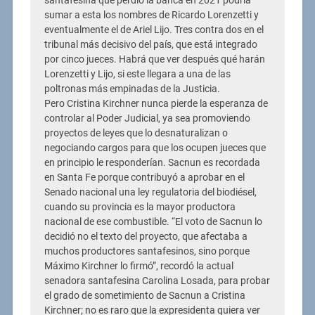
santafesina que perdió la banca en 2021 podría
sumar a esta los nombres de Ricardo Lorenzetti y
eventualmente el de Ariel Lijo. Tres contra dos en el
tribunal más decisivo del país, que está integrado
por cinco jueces. Habrá que ver después qué harán
Lorenzetti y Lijo, si este llegara a una de las
poltronas más empinadas de la Justicia.
Pero Cristina Kirchner nunca pierde la esperanza de
controlar al Poder Judicial, ya sea promoviendo
proyectos de leyes que lo desnaturalizan o
negociando cargos para que los ocupen jueces que
en principio le responderían. Sacnun es recordada
en Santa Fe porque contribuyó a aprobar en el
Senado nacional una ley regulatoria del biodiésel,
cuando su provincia es la mayor productora
nacional de ese combustible. “El voto de Sacnun lo
decidió no el texto del proyecto, que afectaba a
muchos productores santafesinos, sino porque
Máximo Kirchner lo firmó”, recordó la actual
senadora santafesina Carolina Losada, para probar
el grado de sometimiento de Sacnun a Cristina
Kirchner; no es raro que la expresidenta quiera ver