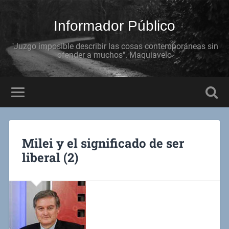
Informador Público
"Juzgo imposible describir las cosas contemporáneas sin
ofender a muchos". Maquiavelo
Milei y el significado de ser
liberal (2)