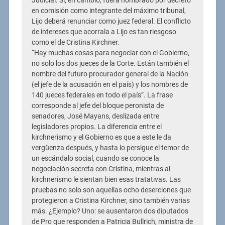
Judicial. Si, en cambio, fuera nombrado por decreto
en comisión como integrante del máximo tribunal,
Lijo deberá renunciar como juez federal. El conflicto
de intereses que acorrala a Lijo es tan riesgoso
como el de Cristina Kirchner.
“Hay muchas cosas para negociar con el Gobierno,
no solo los dos jueces de la Corte. Están también el
nombre del futuro procurador general de la Nación
(el jefe de la acusación en el país) y los nombres de
140 jueces federales en todo el país”. La frase
corresponde al jefe del bloque peronista de
senadores, José Mayans, deslizada entre
legisladores propios. La diferencia entre el
kirchnerismo y el Gobierno es que a este le da
vergüenza después, y hasta lo persigue el temor de
un escándalo social, cuando se conoce la
negociación secreta con Cristina, mientras al
kirchnerismo le sientan bien esas tratativas. Las
pruebas no solo son aquellas ocho deserciones que
protegieron a Cristina Kirchner, sino también varias
más. ¿Ejemplo? Uno: se ausentaron dos diputados
de Pro que responden a Patricia Bullrich, ministra de