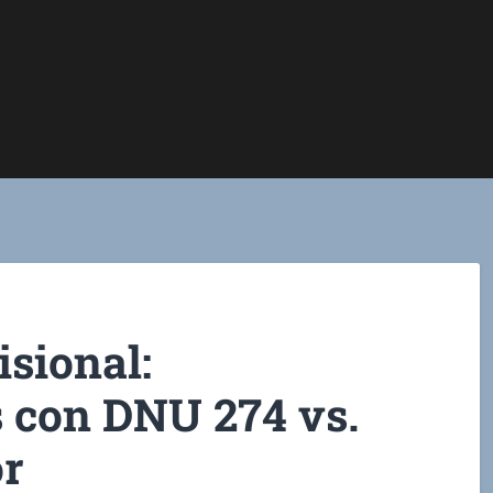
sional:
s con DNU 274 vs.
or