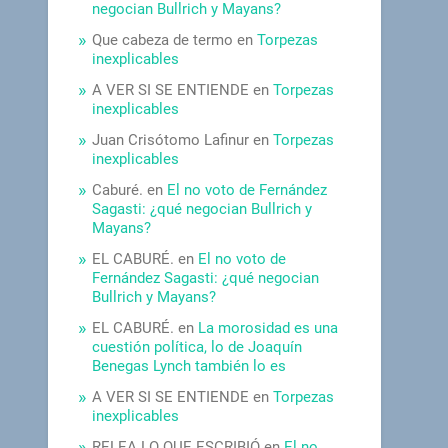
negocian Bullrich y Mayans?
Que cabeza de termo
en
Torpezas
inexplicables
A VER SI SE ENTIENDE
en
Torpezas
inexplicables
Juan Crisótomo Lafinur
en
Torpezas
inexplicables
Caburé.
en
El no voto de Fernández
Sagasti: ¿qué negocian Bullrich y
Mayans?
EL CABURÉ.
en
El no voto de
Fernández Sagasti: ¿qué negocian
Bullrich y Mayans?
EL CABURÉ.
en
La morosidad es una
cuestión política, lo de Joaquín
Benegas Lynch también lo es
A VER SI SE ENTIENDE
en
Torpezas
inexplicables
RELEA LO QUE ESCRIBIÓ
en
El no