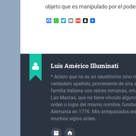
objeto que es manipulado por el poder
Facebook
WhatsApp
Twitter
Email
Gmail
Snapchat
Luis Américo Illuminati
* Aclaro que no es un seudónimo sino 
verdadero apellido, proveniente de una 
familia italiana con raíces romanas, or
Las Marcas, que no tiene vínculo alguno
orden o logia del mismo nombre, funda
Alemania en 1776. Mis antepasados exi
muchos siglos antes.