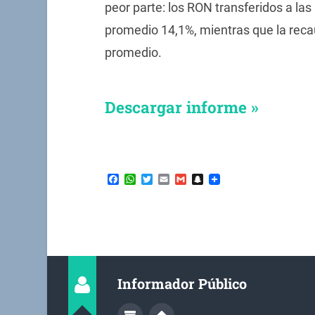
peor parte: los RON transferidos a la
promedio 14,1%, mientras que la reca
promedio.
Descargar informe »
Facebook
WhatsApp
Twitter
Email
Gmail
Snapchat
Informador Público