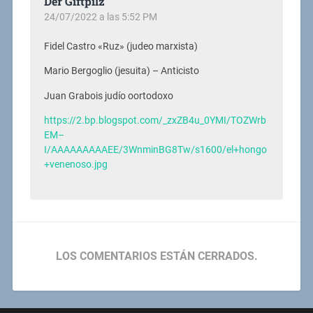
Der Giftpilz
24/07/2022 a las 5:52 PM
Fidel Castro «Ruz» (judeo marxista)
Mario Bergoglio (jesuita) – Anticisto
Juan Grabois judío oortodoxo
https://2.bp.blogspot.com/_zxZB4u_0YMI/TOZWrb
EM–
I/AAAAAAAAAEE/3WnminBG8Tw/s1600/el+hongo
+venenoso.jpg
LOS COMENTARIOS ESTÁN CERRADOS.