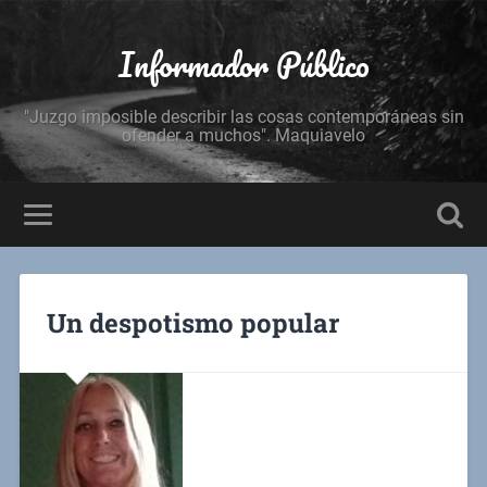
Informador Público
"Juzgo imposible describir las cosas contemporáneas sin
ofender a muchos". Maquiavelo
Un despotismo popular