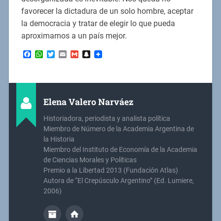
favorecer la dictadura de un solo hombre, aceptar
la democracia y tratar de elegir lo que pueda
aproximarnos a un país mejor.
Facebook
WhatsApp
Twitter
Email
Gmail
Snapchat
Elena Valero Narváez
Historiadora, periodista y analista política
Miembro de Número de la Academia Argentina de
la Historia
Miembro del Instituto de Economía de la Academia
de Ciencias Morales y Políticas
Premio a la Libertad 2013 (Fundación Atlas)
Autora de “El Crepúsculo Argentino” (Ed. Lumiere,
2006)