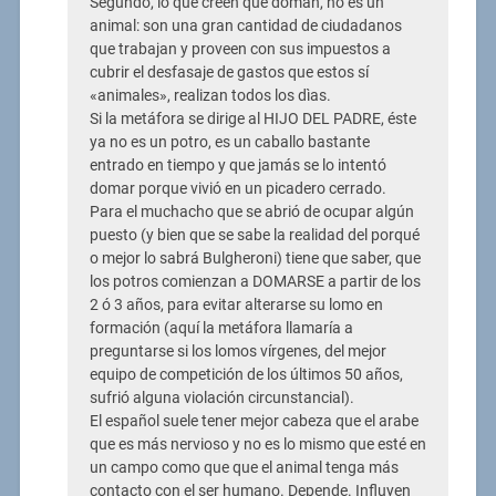
Segundo, lo que creen que doman, no es un
animal: son una gran cantidad de ciudadanos
que trabajan y proveen con sus impuestos a
cubrir el desfasaje de gastos que estos sí
«animales», realizan todos los dìas.
Si la metáfora se dirige al HIJO DEL PADRE, éste
ya no es un potro, es un caballo bastante
entrado en tiempo y que jamás se lo intentó
domar porque vivió en un picadero cerrado.
Para el muchacho que se abrió de ocupar algún
puesto (y bien que se sabe la realidad del porqué
o mejor lo sabrá Bulgheroni) tiene que saber, que
los potros comienzan a DOMARSE a partir de los
2 ó 3 años, para evitar alterarse su lomo en
formación (aquí la metáfora llamaría a
preguntarse si los lomos vírgenes, del mejor
equipo de competición de los últimos 50 años,
sufrió alguna violación circunstancial).
El español suele tener mejor cabeza que el arabe
que es más nervioso y no es lo mismo que esté en
un campo como que que el animal tenga más
contacto con el ser humano. Depende. Influyen