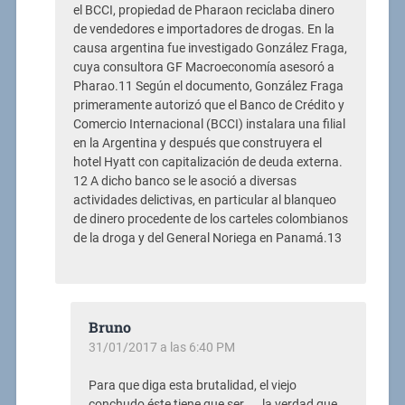
el BCCI, propiedad de Pharaon reciclaba dinero
de vendedores e importadores de drogas. En la
causa argentina fue investigado González Fraga,
cuya consultora GF Macroeconomía asesoró a
Pharao.11 Según el documento, González Fraga
primeramente autorizó que el Banco de Crédito y
Comercio Internacional (BCCI) instalara una filial
en la Argentina y después que construyera el
hotel Hyatt con capitalización de deuda externa.
12 A dicho banco se le asoció a diversas
actividades delictivas, en particular al blanqueo
de dinero procedente de los carteles colombianos
de la droga y del General Noriega en Panamá.13
Bruno
31/01/2017 a las 6:40 PM
Para que diga esta brutalidad, el viejo
conchudo éste tiene que ser…… la verdad que