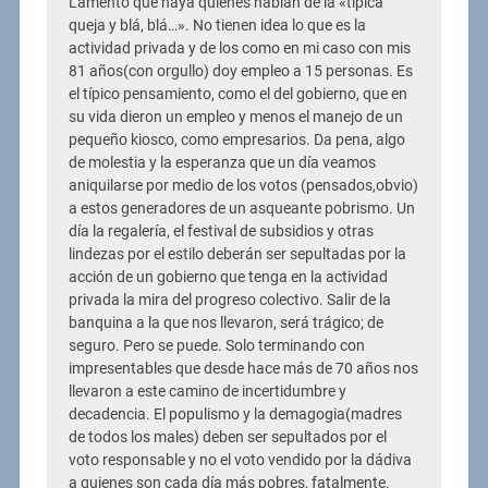
Lamento que haya quienes hablan de la «típica
queja y blá, blá…». No tienen idea lo que es la
actividad privada y de los como en mi caso con mis
81 años(con orgullo) doy empleo a 15 personas. Es
el típico pensamiento, como el del gobierno, que en
su vida dieron un empleo y menos el manejo de un
pequeño kiosco, como empresarios. Da pena, algo
de molestia y la esperanza que un día veamos
aniquilarse por medio de los votos (pensados,obvio)
a estos generadores de un asqueante pobrismo. Un
día la regalería, el festival de subsidios y otras
lindezas por el estilo deberán ser sepultadas por la
acción de un gobierno que tenga en la actividad
privada la mira del progreso colectivo. Salir de la
banquina a la que nos llevaron, será trágico; de
seguro. Pero se puede. Solo terminando con
impresentables que desde hace más de 70 años nos
llevaron a este camino de incertidumbre y
decadencia. El populismo y la demagogia(madres
de todos los males) deben ser sepultados por el
voto responsable y no el voto vendido por la dádiva
a quienes son cada día más pobres, fatalmente.