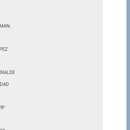
SMAN.
OPEZ
URRALDE
IDAD
IP