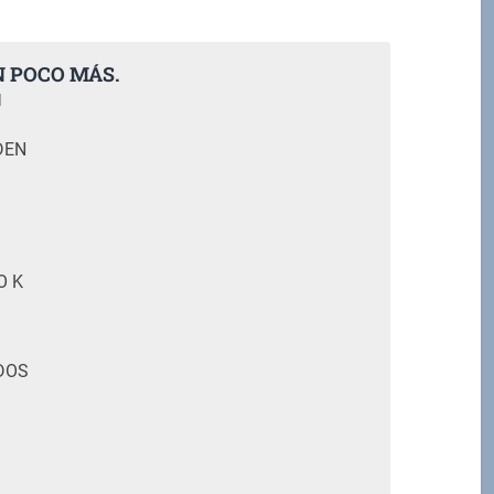
N POCO MÁS.
M
DEN
O K
DOS