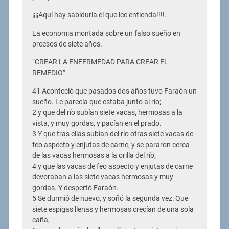
¡¡¡¡Aquí hay sabiduria el que lee entienda!!!!.
La economia montada sobre un falso sueño en
prcesos de siete años.
“CREAR LA ENFERMEDAD PARA CREAR EL
REMEDIO”.
41 Aconteció que pasados dos años tuvo Faraón un
sueño. Le parecía que estaba junto al río;
2 y que del río subían siete vacas, hermosas a la
vista, y muy gordas, y pacían en el prado.
3 Y que tras ellas subían del río otras siete vacas de
feo aspecto y enjutas de carne, y se pararon cerca
de las vacas hermosas a la orilla del río;
4 y que las vacas de feo aspecto y enjutas de carne
devoraban a las siete vacas hermosas y muy
gordas. Y despertó Faraón.
5 Se durmió de nuevo, y soñó la segunda vez: Que
siete espigas llenas y hermosas crecían de una sola
caña,