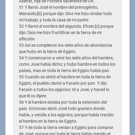
Asenat, hija de Potifera sacerdote de On.
51 Y llamó José el nombre del primogénito,
Manasés;[b] porque dijo: Dios me hizo olvidar todo
mi trabajo, y toda la casa de mi padre.
52 Y llamó el nombre del segundo, Efraín;[c] porque
dijo: Dios me hizo fructificar en la tierra de mi
aflicción.
53 Así se cumplieron los siete años de abundancia
que hubo en la tierra de Egipto.
54 Y comenzaron a venir los siete años del hambre,
como José había dicho; y hubo hambre en todos los
países, mas en toda la tierra de Egipto había pan.
55 Cuando se sintió el hambre en toda la tierra de
Egipto, el pueblo clamó a Faraón por pan. Y dijo
Faraón a todos los egipcios: Id a José, y haced lo
que él os dijere.
56 Y el hambre estaba por toda la extensión del
país. Entonces abrió José todo granero donde
había, y vendía a los egipcios; porque había crecido
el hambre en la tierra de Egipto.
57 Y de toda la tierra venían a Egipto para comprar
de José, porque por toda la tierra había crecido el