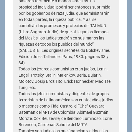
pasarán fácilmente a manos israelitas. La
propiedad individual podrá ser entonces suprimida
por los gobiernos de raza judía, que administrarán
en todas partes, la riqueza pública. Y así se
cumplirán las promesas y profecías del TALMUD,
(Libro Sagrado Judío) de que al llegar los tiempos
del Mesías, los judíos tendrán en sus manos las
riquezas de todos los pueblos del mundo”
(SALLUSTE. Les origines secretés du Bolchevisme.
Edición Jules Tallandier, París, 1930. páginas 33 y
34).
Todos los jerarcas comunistas eran judíos, Lenin,
Engel, Trotsky, Stalin, Malenkov, Beria, Bujarin,
Molotov, Josip Broz Tito, Erick Honnecker, Mao Tse
Tung, etc.
Todos los jefes comunistas y dirigentes de grupos
terroristas de Latinoamérica son criptojudíos, judíos
o masones como Fidel Castro, el “Che” Guevara,
Bateman del M-19 de Colombia; Abimael Guzmán,
Morote, Cox Beuzeville, de Sendero Luminoso, Lorie
Berenson, Cardenas Schulte del MRTA.
También son judíos los que financian y dirigen las