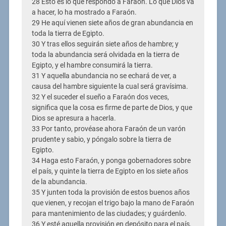
28 Esto es lo que respondo a Faraón. Lo que Dios va
a hacer, lo ha mostrado a Faraón.
29 He aquí vienen siete años de gran abundancia en
toda la tierra de Egipto.
30 Y tras ellos seguirán siete años de hambre; y
toda la abundancia será olvidada en la tierra de
Egipto, y el hambre consumirá la tierra.
31 Y aquella abundancia no se echará de ver, a
causa del hambre siguiente la cual será gravísima.
32 Y el suceder el sueño a Faraón dos veces,
significa que la cosa es firme de parte de Dios, y que
Dios se apresura a hacerla.
33 Por tanto, provéase ahora Faraón de un varón
prudente y sabio, y póngalo sobre la tierra de
Egipto.
34 Haga esto Faraón, y ponga gobernadores sobre
el país, y quinte la tierra de Egipto en los siete años
de la abundancia.
35 Y junten toda la provisión de estos buenos años
que vienen, y recojan el trigo bajo la mano de Faraón
para mantenimiento de las ciudades; y guárdenlo.
36 Y esté aquella provisión en depósito para el país,