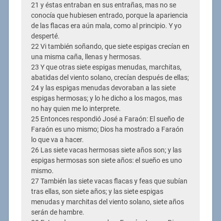
21 y éstas entraban en sus entrañas, mas no se
conocía que hubiesen entrado, porque la apariencia
de las flacas era aún mala, como al principio. Y yo
desperté.
22 Vi también soñando, que siete espigas crecían en
una misma caña, llenas y hermosas.
23 Y que otras siete espigas menudas, marchitas,
abatidas del viento solano, crecían después de ellas;
24 y las espigas menudas devoraban a las siete
espigas hermosas; y lo he dicho a los magos, mas
no hay quien me lo interprete.
25 Entonces respondió José a Faraón: El sueño de
Faraón es uno mismo; Dios ha mostrado a Faraón
lo que va a hacer.
26 Las siete vacas hermosas siete años son; y las
espigas hermosas son siete años: el sueño es uno
mismo.
27 También las siete vacas flacas y feas que subían
tras ellas, son siete años; y las siete espigas
menudas y marchitas del viento solano, siete años
serán de hambre.