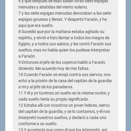
6 y que después de ellas salían otras siete espigas
menudas y abatidas del viento solano;
7 y las siete espigas menudas devoraban a las siete
espigas gruesas y llenas. Y despertó Faraón, y he
aquí que era sueño.
8 Sucedió que por la mañana estaba agitado su
espíritu, y envió e hizo llamar a todos los magos de
Egipto, y a todos sus sabios; y les contó Faraón sus
sueños, mas no había quien los pudiese interpretar
a Faraón.
9 Entonces el jefe de los coperos habló a Faraón,
diciendo: Me acuerdo hoy de mis faltas.
10 Cuando Faraón se enojó contra sus siervos, nos
echó a la prisión de la casa del capitán de la guardia
a mí y al jefe de los panaderos.
11 Y él y yo tuvimos un sueño en la misma noche, y
cada sueño tenía su propio significado.
12 Estaba allí con nosotros un joven hebreo, siervo
del capitán de la guardia; y se lo contamos, y él nos
interpretó nuestros sueños, y declaró a cada uno
conforme a su sueño.
13 Y aconteció que como él nos los interpretó, así