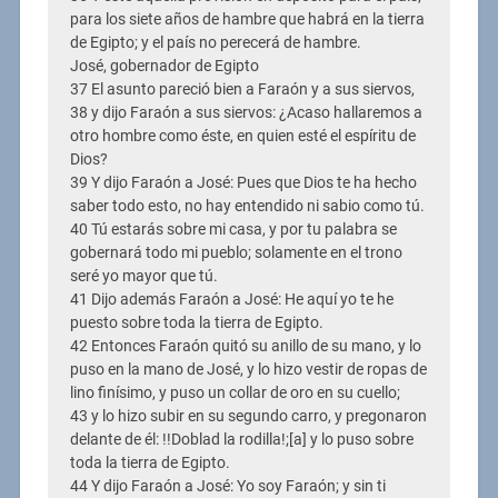
para los siete años de hambre que habrá en la tierra
de Egipto; y el país no perecerá de hambre.
José, gobernador de Egipto
37 El asunto pareció bien a Faraón y a sus siervos,
38 y dijo Faraón a sus siervos: ¿Acaso hallaremos a
otro hombre como éste, en quien esté el espíritu de
Dios?
39 Y dijo Faraón a José: Pues que Dios te ha hecho
saber todo esto, no hay entendido ni sabio como tú.
40 Tú estarás sobre mi casa, y por tu palabra se
gobernará todo mi pueblo; solamente en el trono
seré yo mayor que tú.
41 Dijo además Faraón a José: He aquí yo te he
puesto sobre toda la tierra de Egipto.
42 Entonces Faraón quitó su anillo de su mano, y lo
puso en la mano de José, y lo hizo vestir de ropas de
lino finísimo, y puso un collar de oro en su cuello;
43 y lo hizo subir en su segundo carro, y pregonaron
delante de él: !!Doblad la rodilla!;[a] y lo puso sobre
toda la tierra de Egipto.
44 Y dijo Faraón a José: Yo soy Faraón; y sin ti