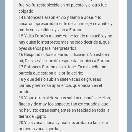
fue: yo fui restablecido en mi puesto, y el otro fue
colgado.
14 Entonces Faraón envió y llamó a José. Y lo
sacaron apresuradamente de la cárcel, y se afeitó, y
mudó sus vestidos, y vino a Faraón.
15 Y dijo Faraón a José: Yo he tenido un sueño, y no
hay quien lo interprete; mas he oído decir de ti, que
oyes sueños para interpretarlos.
16 Respondió José a Faraón, diciendo: No está en
mí; Dios será el que dé respuesta propicia a Faraón.
17 Entonces Faraón dijo a José: En mi sueño me
parecía que estaba a la orilla del río;
18 y que del río subían siete vacas de gruesas
carnes y hermosa apariencia, que pacían en el
prado.
19 Y que otras siete vacas subían después de ellas,
flacas y de muy feo aspecto; tan extenuadas, que
no he visto otras semejantes en fealdad en toda la
tierra de Egipto.
20 Y las vacas flacas y feas devoraban a las siete
primeras vacas gordas;