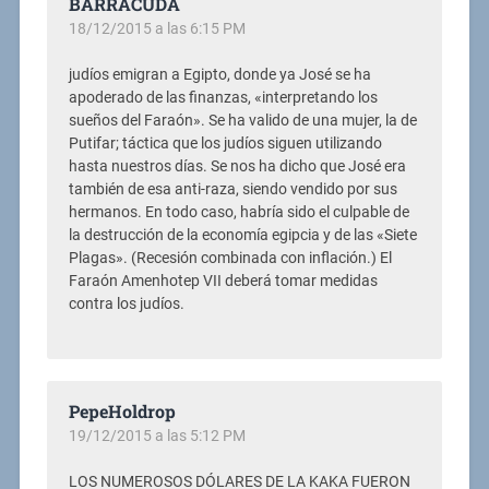
BARRACUDA
18/12/2015 a las 6:15 PM
judíos emigran a Egipto, donde ya José se ha
apoderado de las finanzas, «interpretando los
sueños del Faraón». Se ha valido de una mujer, la de
Puti­far; táctica que los judíos siguen utilizando
hasta nuestros días. Se nos ha dicho que José era
también de esa anti-raza, siendo vendido por sus
hermanos. En todo caso, habría sido el culpable de
la destrucción de la economía egipcia y de las «Siete
Plagas». (Recesión combinada con inflación.) El
Faraón Amenhotep VII deberá tomar medidas
contra los judíos.
PepeHoldrop
19/12/2015 a las 5:12 PM
LOS NUMEROSOS DÓLARES DE LA KAKA FUERON