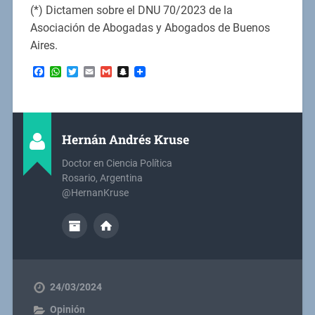
(*) Dictamen sobre el DNU 70/2023 de la
Asociación de Abogadas y Abogados de Buenos
Aires.
Facebook
WhatsApp
Twitter
Email
Gmail
Snapchat
Hernán Andrés Kruse
Doctor en Ciencia Política
Rosario, Argentina
@HernanKruse
24/03/2024
Opinión