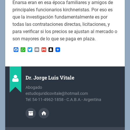
Enarsa eran en esa época familiares y amigos de
principales funcionarios kirchneristas. Por eso es
que la investigación fundamentalmente es por
todas las contrataciones directas, licitaciones, y
para verificar si los precios se ajustan al mercado o
son mayores de lo que se paga en plaza.
Facebook
WhatsApp
Twitter
Email
Gmail
Snapchat
Dr. Jorge Luis Vitale
Abogado
estudiojuridicovitale@hotmail.com
Tel: 54-11-4962-1858 - C.A.B.A.- Argentina