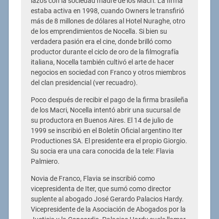
lazos con la sociedad madre de los Macri. La firma
estaba activa en 1998, cuando Owners le transfirió
más de 8 millones de dólares al Hotel Nuraghe, otro
de los emprendimientos de Nocella. Si bien su
verdadera pasión era el cine, donde brilló como
productor durante el ciclo de oro de la filmografía
italiana, Nocella también cultivó el arte de hacer
negocios en sociedad con Franco y otros miembros
del clan presidencial (ver recuadro).
Poco después de recibir el pago de la firma brasileña
de los Macri, Nocella intentó abrir una sucursal de
su productora en Buenos Aires. El 14 de julio de
1999 se inscribió en el Boletín Oficial argentino Iter
Productiones SA. El presidente era el propio Giorgio.
Su socia era una cara conocida de la tele: Flavia
Palmiero.
Novia de Franco, Flavia se inscribió como
vicepresidenta de Iter, que sumó como director
suplente al abogado José Gerardo Palacios Hardy.
Vicepresidente de la Asociación de Abogados por la