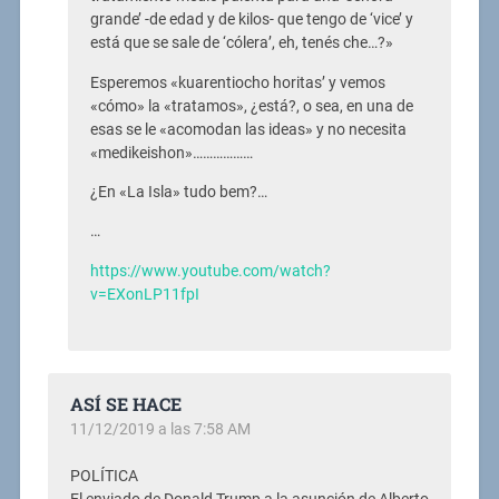
grande’ -de edad y de kilos- que tengo de ‘vice’ y
está que se sale de ‘cólera’, eh, tenés che…?»
Esperemos «kuarentiocho horitas’ y vemos
«cómo» la «tratamos», ¿está?, o sea, en una de
esas se le «acomodan las ideas» y no necesita
«medikeishon»………………
¿En «La Isla» tudo bem?…
…
https://www.youtube.com/watch?
v=EXonLP11fpI
ASÍ SE HACE
11/12/2019 a las 7:58 AM
POLÍTICA