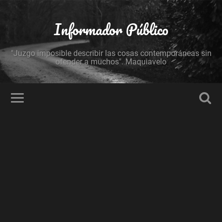
Informador Público
"Juzgo imposible describir las cosas contemporáneas sin
ofender a muchos". Maquiavelo