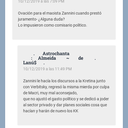
10/12/2019 a las 7:09 PM
Ovación para el maoista Zannini cuando prestó
juramento- ¿Alguna duda?
Lo impusieron como comisario politico.
. Astrochanta
: Almeida ~ de .
Lanú$ .
10/12/2019 a las 11:49 PM
Zannini le hacía los discursos a la Kretina junto
con Verbitsky, regresó la misma mierda por culpa
de Macri, muy mal aconsejado,
que no ajustó el gasto político y se dedicó a joder
al sector privado y dar planes sociales cosa que
hacían y harán de nuevo los KK