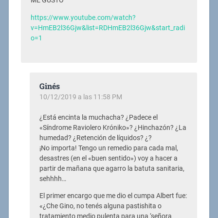
ME GUSTÓ
https://www.youtube.com/watch?
v=HmEB2l36Gjw&list=RDHmEB2l36Gjw&start_radi
o=1
Ginés
10/12/2019 a las 11:58 PM
¿Está encinta la muchacha? ¿Padece el
«Síndrome Raviolero Króniko»? ¿Hinchazón? ¿La
humedad? ¿Retención de líquidos? ¿?
¡No importa! Tengo un remedio para cada mal,
desastres (en el «buen sentido») voy a hacer a
partir de mañana que agarro la batuta sanitaria,
sehhhh…
El primer encargo que me dio el cumpa Albert fue:
«¿Che Gino, no tenés alguna pastishita o
tratamiento medio pulenta para una ‘señora