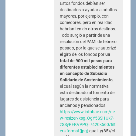
Estos fondos debían ser
destinados a ayudar a adultos
mayores, por ejemplo, con
comedores, pero en realidad
habrían tenido otros destinos.
Todo surgió a partir de una
resolución del PAMI de febrero
pasado, por la que se autorizó
el giro de los fondos por
un
total de 900 mil pesos para
diferentes establecimientos
en concepto de Subsidio
Solidario de Sostenimiento
,
el cual según la normativa
está destinado al fomento de
lugares de asistencia para
ancianos y pensionados.
https://www.infobae.com/ne
w-resizer/xsg_OgY5SSi1Uk7-
zSSyRFKVPPQ=/420×560/filt
ers:format(jpg)
:quality(85)/cl