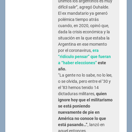
unimos los argentinos es muy
difícil salir”, agregó Duhalde.
El ex mandatario ya generó
polémica tiempo atrás
cuando, en 2020, opinó que,
dada la crisis económica y la
situación en la que estaba la
Argentina en ese momento
por el coronavirus,
era
“ridículo pensar” que fueran
a “haber elecciones”
este
año.
“La gente no lo sabe, no lo lee,
o se olvida, pero entre el ’30 y
el ’83 hemos tenido 14
dictaduras militares,
quien
ignore hoy que el militarismo
se está poniendo
nuevamente de pie en
América no conoce lo que
está pasando…”
, lanzó en
aquel entonces.