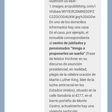
oudfront-us-east-
1.images.arcpublishing.com/i
nfobae/WYYEIR2DMREDDPZ
C2ZOCOD4UXM.jpg%20420w
En uno de los domicilios
informados hay una casa
En el caso, por ejemplo, el
inmueble correspondiente
al
centro de jubilados y
pensionados “Vengo a
proponerles un sueño”
(frase
de Néstor Kirchner en su
discurso de asunción
presidencial; en realidad,
plagio de la célebre oración de
Martin Luther King, líder de la
lucha antirracial en los
Estados Unidos), situado en la
calle Sanabria al 4277, en el
barrio porteño de Monte
Castro, actualmente hay una
vivienda particular.