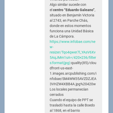
Algo similar sucede con
el
centro “Eduardo Galeano”
,
situado en Benjamín Victoria
al 2743, en Parche Chás,
donde en estos momentos
funciona una Unidad Básica
de La Cámpora.
https://www.infobae.com/ne
w-
resizer/Tqo4qwer7l_YAsV6Xv
5AqJMm1sA=/420×236/filter
s:format(jpg)
:quality(85)/clou
dfront-us-east-
1.images.arcpublishing.com/i
nfobae/SM4WW35AVZDZJEA
3VHZW4XBB4A.jpg%20420w
Los locales permanecían
cerrados
Cuando el equipo de PPT se
trasladó hasta la calle Boedo
al 1868, en el barrio