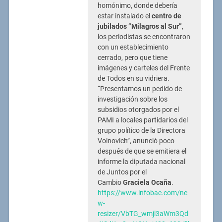
homónimo, donde debería
estar instalado el
centro de
jubilados “Milagros al Sur”
,
los periodistas se encontraron
con un establecimiento
cerrado, pero que tiene
imágenes y carteles del Frente
de Todos en su vidriera.
“Presentamos un pedido de
investigación sobre los
subsidios otorgados por el
PAMI a locales partidarios del
grupo político de la Directora
Volnovich”, anunció poco
después de que se emitiera el
informe la diputada nacional
de Juntos por el
Cambio
Graciela Ocaña
.
https://www.infobae.com/ne
w-
resizer/VbTG_wmjl3aWm3Qd