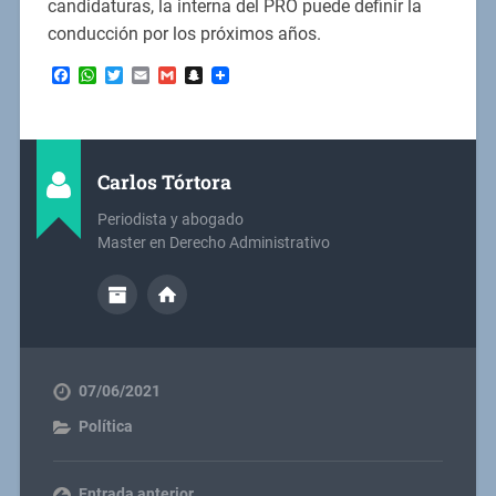
candidaturas, la interna del PRO puede definir la
conducción por los próximos años.
Facebook
WhatsApp
Twitter
Email
Gmail
Snapchat
Carlos Tórtora
Periodista y abogado
Master en Derecho Administrativo
07/06/2021
Política
Entrada anterior