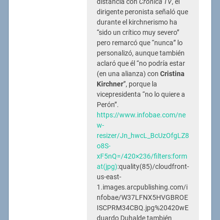
distancia con
Crónica TV
, el
dirigente peronista señaló que
durante el kirchnerismo ha
“sido un crítico muy severo”
pero remarcó que “nunca” lo
personalizó, aunque también
aclaró que él “no podría estar
(en una alianza) con
Cristina
Kirchner
”, porque la
vicepresidenta “no lo quiere a
Perón”.
https://www.infobae.com/ne
w-
resizer/Jn_hwcL_BcUzOfgLZ8
o8S-
xF5nQ=/420×236/filters:form
at(jpg)
:quality(85)/cloudfront-
us-east-
1.images.arcpublishing.com/i
nfobae/W37LFNX5HVGBROE
ISCPRM34CBQ.jpg%20420wE
duardo Duhalde también