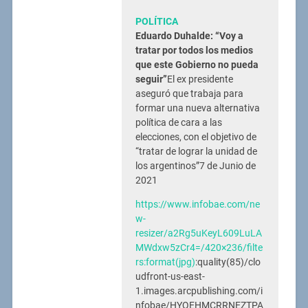
POLÍTICA
Eduardo Duhalde: “Voy a
tratar por todos los medios
que este Gobierno no pueda
seguir”
El ex presidente
aseguró que trabaja para
formar una nueva alternativa
política de cara a las
elecciones, con el objetivo de
“tratar de lograr la unidad de
los argentinos”7 de Junio de
2021
https://www.infobae.com/ne
w-
resizer/a2Rg5uKeyL609LuLA
MWdxw5zCr4=/420×236/filte
rs:format(jpg)
:quality(85)/clo
udfront-us-east-
1.images.arcpublishing.com/i
nfobae/HYQEHMCRRNEZTPA