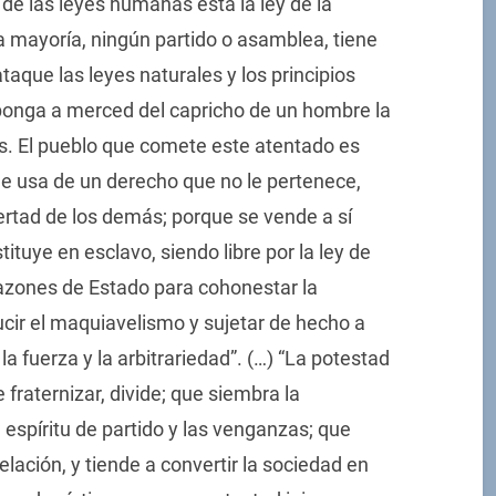
 de las leyes humanas está la ley de la
na mayoría, ningún partido o asamblea, tiene
aque las leyes naturales y los principios
ponga a merced del capricho de un hombre la
dos. El pueblo que comete este atentado es
ue usa de un derecho que no le pertenece,
bertad de los demás; porque se vende a sí
tuye en esclavo, siendo libre por la ley de
 razones de Estado para cohonestar la
ucir el maquiavelismo y sujetar de hecho a
a fuerza y la arbitrariedad”. (…) “La potestad
 fraternizar, divide; que siembra la
 espíritu de partido y las venganzas; que
delación, y tiende a convertir la sociedad en