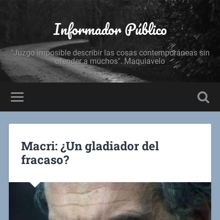
Informador Público
"Juzgo imposible describir las cosas contemporáneas sin
ofender a muchos". Maquiavelo
Macri: ¿Un gladiador del
fracaso?