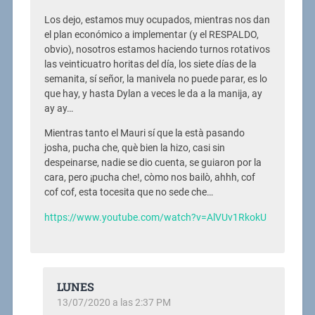
Los dejo, estamos muy ocupados, mientras nos dan
el plan económico a implementar (y el RESPALDO,
obvio), nosotros estamos haciendo turnos rotativos
las veinticuatro horitas del día, los siete días de la
semanita, sí señor, la manivela no puede parar, es lo
que hay, y hasta Dylan a veces le da a la manija, ay
ay ay…
Mientras tanto el Mauri sí que la està pasando
josha, pucha che, què bien la hizo, casi sin
despeinarse, nadie se dio cuenta, se guiaron por la
cara, pero ¡pucha che!, còmo nos bailò, ahhh, cof
cof cof, esta tocesita que no sede che…
https://www.youtube.com/watch?v=AlVUv1RkokU
LUNES
13/07/2020 a las 2:37 PM