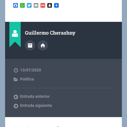
Facebook
WhatsApp
Twitter
Email
Gmail
Snapchat
Guillermo Cherashny
13/07/2020
Política
Entrada anterior
Entrada siguiente