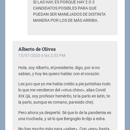
SI LAS HAY, ES PORQUE HAY 2 O 3
CANDIDATOS POSIBLES PARA QUE
PUEDAN SER MANEJADOS DE DISTINTA
MANERA POR LOS DE MÁS ARRIBA.
Alberto de Olivos
13/07/2020 a las 2:33 PM
Hola, soy Alberto, el presidente, digo, por si no
sabían, y hoy les quiero hablar con el corazón.
Les juro que yo me habìa creìdo a pie juntishas todo
lo que me vendieron del «virus chino», alias Covid
XIX (jà, soy profesor hemèrito, te la parlo en latín, te
la parlo, aunque es romano, paresido che).
Pero ahora ya desperté. Sé que lo de la pandemia es
una truchada, y sè lo que Bergoglio le dijo a esha.
No hay mucho màs para «saber». Con «eso» basta.