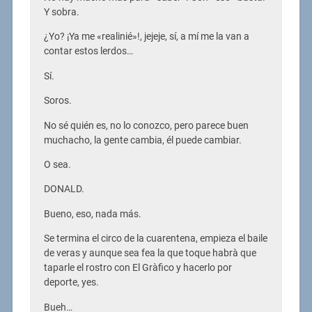
Y sobra.
¿Yo? ¡Ya me «realinié»!, jejeje, sí, a mí me la van a
contar estos lerdos…
Sí.
Soros.
No sé quién es, no lo conozco, pero parece buen
muchacho, la gente cambia, él puede cambiar.
O sea.
DONALD.
Bueno, eso, nada más.
Se termina el circo de la cuarentena, empieza el baile
de veras y aunque sea fea la que toque habrà que
taparle el rostro con El Gràfico y hacerlo por
deporte, yes.
Bueh…