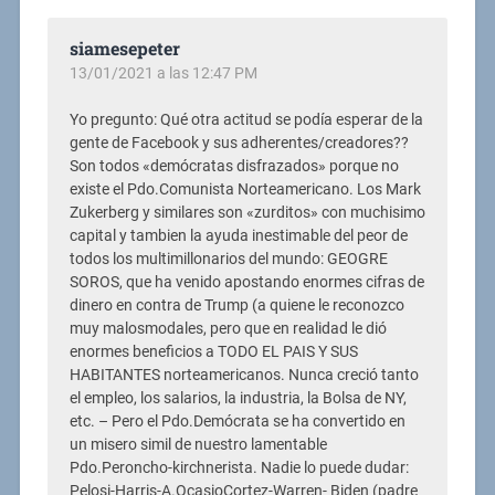
siamesepeter
13/01/2021 a las 12:47 PM
Yo pregunto: Qué otra actitud se podía esperar de la
gente de Facebook y sus adherentes/creadores??
Son todos «demócratas disfrazados» porque no
existe el Pdo.Comunista Norteamericano. Los Mark
Zukerberg y similares son «zurditos» con muchisimo
capital y tambien la ayuda inestimable del peor de
todos los multimillonarios del mundo: GEOGRE
SOROS, que ha venido apostando enormes cifras de
dinero en contra de Trump (a quiene le reconozco
muy malosmodales, pero que en realidad le dió
enormes beneficios a TODO EL PAIS Y SUS
HABITANTES norteamericanos. Nunca creció tanto
el empleo, los salarios, la industria, la Bolsa de NY,
etc. – Pero el Pdo.Demócrata se ha convertido en
un misero simil de nuestro lamentable
Pdo.Peroncho-kirchnerista. Nadie lo puede dudar:
Pelosi-Harris-A.OcasioCortez-Warren- Biden (padre