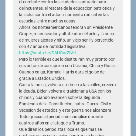
el combate contra las ciudades santuario para
delincuentes, el rescate de la educacion patriotica y
la lucha contra el adoctrinamiento radical en las
escuelas, entre muchas cosas.
Ahora los norteamericanos tendran un Presidente
Groper, manoseador y olfateador del pelo y la nuca
de mujeres ajenas y niño, un viejo senil y pervertido
con 47 años de inutilidad legislativa.
https://youtu.be/DAUOurZIVfI
Pero lo terrible es que lo destituiran muy pronto por
sus actos de corrupcion con Ucrania, China y Rusia.
Cuando caiga, Kamala Harris dara el golpe de
gracia a Estados Unidos.
Caera la bolsa, volvera el crimen a las calles, crecera
la deuda, Biden volvera a traicionar a USA con los
chinos y cuando avancen sobre la Segunda
Enmienda de la Constitucion, habra Guerra Civil y
Secesion de estados, y esta guerra nos alcanzara.
Todo gracias al periodismo complice durante
cuatros años en el ataque a Trump.
Que diran los periodistas locales que mas se
destacaron en esta accion contraria a la etica