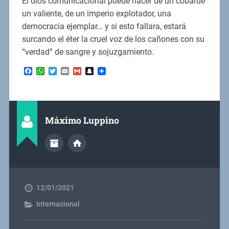
El dios comunicacional puede hacer de un cobarde
un valiente, de un imperio explotador, una
democracia ejemplar… y si esto fallara, estará
surcando el éter la cruel voz de los cañones con su
“verdad” de sangre y sojuzgamiento.
Facebook
WhatsApp
Twitter
Email
Gmail
Snapchat
Máximo Luppino
12/01/2021
Internacional