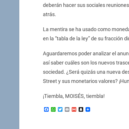
deberán hacer sus sociales reuniones
atrás.
La mentira se ha usado como moneda c
en la “tabla de la ley” de su fracción di
Aguardaremos poder analizar el anu
así saber cuáles son los nuevos tras
sociedad. ¿Será quizás una nueva des
Street y sus monetarios valores? ¡Hu
¡Tiembla, MOISÉS, tiembla!
Facebook
WhatsApp
Twitter
Email
Gmail
Snapchat