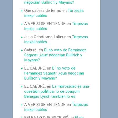
negocian Bullrich y Mayans?
Que cabeza de termo
en
Torpezas
inexplicables
A VER SI SE ENTIENDE
en
Torpezas
inexplicables
Juan Crisótomo Lafinur
en
Torpezas
inexplicables
Caburé.
en
El no voto de Fernández
Sagasti: ¿qué negocian Bullrich y
Mayans?
EL CABURÉ.
en
El no voto de
Fernández Sagasti: ¿qué negocian
Bullrich y Mayans?
EL CABURÉ.
en
La morosidad es una
cuestión política, lo de Joaquín
Benegas Lynch también lo es
A VER SI SE ENTIENDE
en
Torpezas
inexplicables
RELEA LO QUE ESCRIBIÓ
en
El no