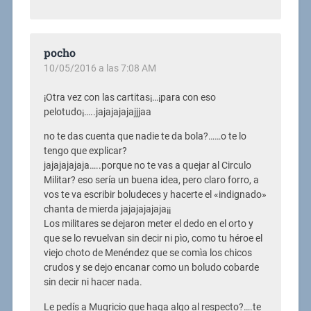
pocho
10/05/2016 a las 7:08 AM
¡Otra vez con las cartitas¡…¡para con eso
pelotudo¡…..jajajajajajjjaa
no te das cuenta que nadie te da bola?……o te lo
tengo que explicar?
jajajajajaja…..porque no te vas a quejar al Circulo
Militar? eso sería un buena idea, pero claro forro, a
vos te va escribir boludeces y hacerte el «indignado»
chanta de mierda jajajajajaja¡¡
Los militares se dejaron meter el dedo en el orto y
que se lo revuelvan sin decir ni pìo, como tu héroe el
viejo choto de Menéndez que se comìa los chicos
crudos y se dejo encanar como un boludo cobarde
sin decir ni hacer nada.
Le pedís a Mugricio que haga algo al respecto?….te