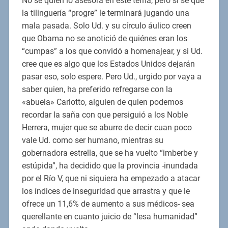
No sé quien lo asesora en este tema, pero si sé que
la tilinguería “progre” le terminará jugando una
mala pasada. Solo Ud. y su círculo áulico creen
que Obama no se anotició de quiénes eran los
“cumpas” a los que convidó a homenajear, y si Ud.
cree que es algo que los Estados Unidos dejarán
pasar eso, solo espere. Pero Ud., urgido por vaya a
saber quien, ha preferido refregarse con la
«abuela» Carlotto, alguien de quien podemos
recordar la saña con que persiguió a los Noble
Herrera, mujer que se aburre de decir cuan poco
vale Ud. como ser humano, mientras su
gobernadora estrella, que se ha vuelto “imberbe y
estúpida”, ha decidido que la provincia -inundada
por el Río V, que ni siquiera ha empezado a atacar
los índices de inseguridad que arrastra y que le
ofrece un 11,6% de aumento a sus médicos- sea
querellante en cuanto juicio de “lesa humanidad”