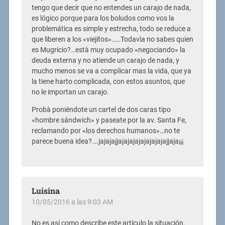
tengo que decir que no entendes un carajo de nada,
es lógico porque para los boludos como vos la
problemática es simple y estrecha, todo se reduce a
que liberen a los «viejitos»……Todavìa no sabes quien
es Mugricio?…està muy ocupado «negociando» la
deuda externa y no atiende un carajo de nada, y
mucho menos se va a complicar mas la vida, que ya
la tiene harto complicada, con estos asuntos, que
no le importan un carajo.
Probà poniéndote un cartel de dos caras tipo
«hombre sándwich» y paseate por la av. Santa Fe,
reclamando por «los derechos humanos»…no te
parece buena idea?….jajajajjajajajajajajajajajjaja¡¡¡
Luisina
10/05/2016 a las 9:03 AM
No es así como describe este artículo la situación.