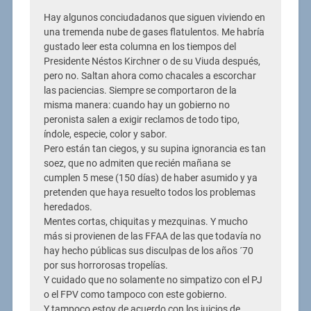
Hay algunos conciudadanos que siguen viviendo en
una tremenda nube de gases flatulentos. Me habría
gustado leer esta columna en los tiempos del
Presidente Néstos Kirchner o de su Viuda después,
pero no. Saltan ahora como chacales a escorchar
las paciencias. Siempre se comportaron de la
misma manera: cuando hay un gobierno no
peronista salen a exigir reclamos de todo tipo,
índole, especie, color y sabor.
Pero están tan ciegos, y su supina ignorancia es tan
soez, que no admiten que recién mañana se
cumplen 5 mese (150 días) de haber asumido y ya
pretenden que haya resuelto todos los problemas
heredados.
Mentes cortas, chiquitas y mezquinas. Y mucho
más si provienen de las FFAA de las que todavía no
hay hecho públicas sus disculpas de los años ´70
por sus horrorosas tropelías.
Y cuidado que no solamente no simpatizo con el PJ
o el FPV como tampoco con este gobierno.
Y tampoco estoy de acuerdo con los juicios de