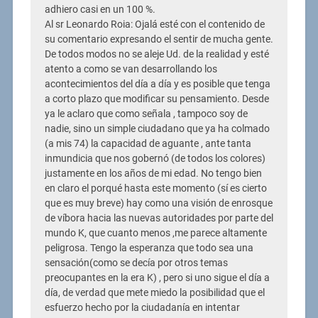
adhiero casi en un 100 %.
Al sr Leonardo Roia: Ojalá esté con el contenido de
su comentario expresando el sentir de mucha gente.
De todos modos no se aleje Ud. de la realidad y esté
atento a como se van desarrollando los
acontecimientos del día a día y es posible que tenga
a corto plazo que modificar su pensamiento. Desde
ya le aclaro que como señala , tampoco soy de
nadie, sino un simple ciudadano que ya ha colmado
(a mis 74) la capacidad de aguante , ante tanta
inmundicia que nos gobernó (de todos los colores)
justamente en los años de mi edad. No tengo bien
en claro el porqué hasta este momento (sí es cierto
que es muy breve) hay como una visión de enrosque
de víbora hacia las nuevas autoridades por parte del
mundo K, que cuanto menos ,me parece altamente
peligrosa. Tengo la esperanza que todo sea una
sensación(como se decía por otros temas
preocupantes en la era K) , pero si uno sigue el día a
día, de verdad que mete miedo la posibilidad que el
esfuerzo hecho por la ciudadanía en intentar