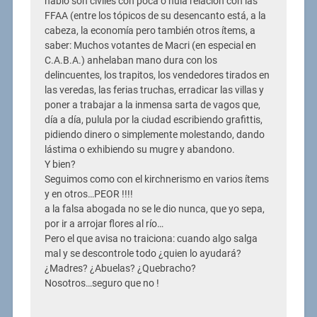
hablo son civiles con poca o nula relación con las
FFAA (entre los tópicos de su desencanto está, a la
cabeza, la economía pero también otros ítems, a
saber: Muchos votantes de Macri (en especial en
C.A.B.A.) anhelaban mano dura con los
delincuentes, los trapitos, los vendedores tirados en
las veredas, las ferias truchas, erradicar las villas y
poner a trabajar a la inmensa sarta de vagos que,
día a día, pulula por la ciudad escribiendo grafittis,
pidiendo dinero o simplemente molestando, dando
lástima o exhibiendo su mugre y abandono.
Y bien?
Seguimos como con el kirchnerismo en varios ítems
y en otros…PEOR !!!!
a la falsa abogada no se le dio nunca, que yo sepa,
por ir a arrojar flores al río…
Pero el que avisa no traiciona: cuando algo salga
mal y se descontrole todo ¿quien lo ayudará?
¿Madres? ¿Abuelas? ¿Quebracho?
Nosotros…seguro que no !