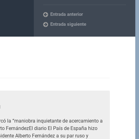
Entrada anterior
Entrada siguiente
M
có la “maniobra inquietante de acercamiento a
rto FernándezEl diario El País de España hizo
esidente Alberto Fernández a su par ruso y