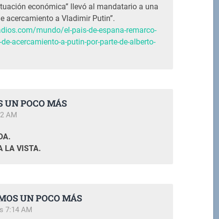
ituación económica” llevó al mandatario a una
e acercamiento a Vladimir Putin”.
nradios.com/mundo/el-pais-de-espana-remarco-
-de-acercamiento-a-putin-por-parte-de-alberto-
S UN POCO MÁS
12 AM
DA.
 LA VISTA.
AMOS UN POCO MÁS
as 7:14 AM