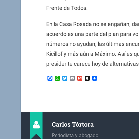
Frente de Todos.
En la Casa Rosada no se engañan, dan
acuerdo es una parte del plan para vol
números no ayudan; las últimas encue
Kicillof y más aún a Máximo. Así es qu
presidente carece hoy de alternativas
Facebook
WhatsApp
Twitter
Email
Gmail
Snapchat
Carlos Tórtora
Periodista y abogado