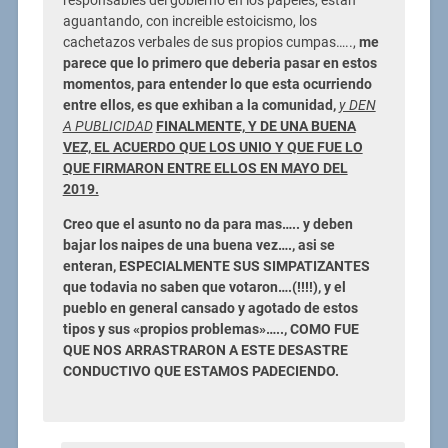
responsables del gobierno en los papeles, estan
aguantando, con increible estoicismo, los
cachetazos verbales de sus propios cumpas…..,
me
parece que lo primero que deberia pasar en estos
momentos, para entender lo que esta ocurriendo
entre ellos, es que exhiban a la comunidad,
y DEN
A PUBLICIDAD
FINALMENTE, Y DE UNA BUENA
VEZ, EL ACUERDO QUE LOS UNIO Y QUE FUE LO
QUE FIRMARON ENTRE ELLOS EN MAYO DEL
2019.
Creo que el asunto no da para mas….. y deben
bajar los naipes de una buena vez…., asi se
enteran, ESPECIALMENTE SUS SIMPATIZANTES
que todavia no saben que votaron….(!!!!), y el
pueblo en general cansado y agotado de estos
tipos y sus «propios problemas»….., COMO FUE
QUE NOS ARRASTRARON A ESTE DESASTRE
CONDUCTIVO QUE ESTAMOS PADECIENDO.