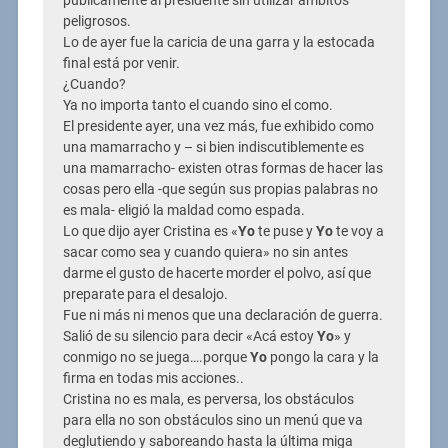
públicamente al presidente sin utilizar ámbitos
peligrosos.
Lo de ayer fue la caricia de una garra y la estocada
final está por venir.
¿Cuando?
Ya no importa tanto el cuando sino el como.
El presidente ayer, una vez más, fue exhibido como
una mamarracho y – si bien indiscutiblemente es
una mamarracho- existen otras formas de hacer las
cosas pero ella -que según sus propias palabras no
es mala- eligió la maldad como espada.
Lo que dijo ayer Cristina es «
Yo
te puse y
Yo
te voy a
sacar como sea y cuando quiera» no sin antes
darme el gusto de hacerte morder el polvo, así que
preparate para el desalojo.
Fue ni más ni menos que una declaración de guerra.
Salió de su silencio para decir «Acá estoy
Yo
» y
conmigo no se juega….porque
Yo
pongo la cara y la
firma en todas mis acciones..
Cristina no es mala, es perversa, los obstáculos
para ella no son obstáculos sino un menú que va
deglutiendo y saboreando hasta la última miga