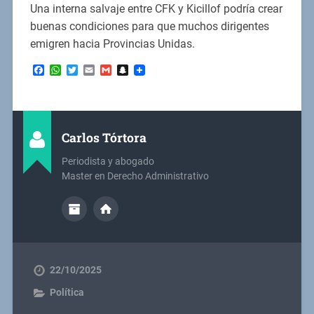
Una interna salvaje entre CFK y Kicillof podría crear
buenas condiciones para que muchos dirigentes
emigren hacia Provincias Unidas.
Facebook
WhatsApp
Twitter
Email
Gmail
Snapchat
Carlos Tórtora
Periodista y abogado
Master en Derecho Administrativo
22/10/2025
Política