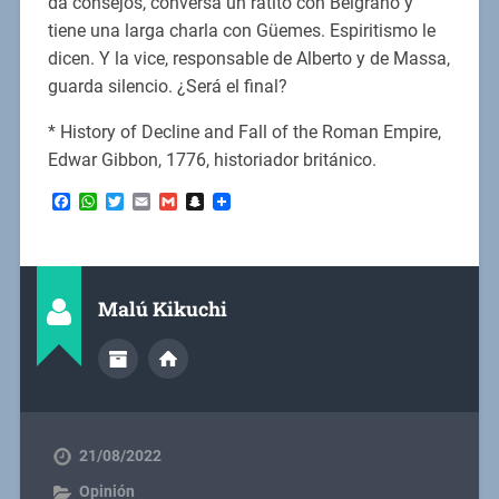
da consejos, conversa un ratito con Belgrano y
tiene una larga charla con Güemes. Espiritismo le
dicen. Y la vice, responsable de Alberto y de Massa,
guarda silencio. ¿Será el final?
* History of Decline and Fall of the Roman Empire,
Edwar Gibbon, 1776, historiador británico.
Facebook
WhatsApp
Twitter
Email
Gmail
Snapchat
Malú Kikuchi
21/08/2022
Opinión