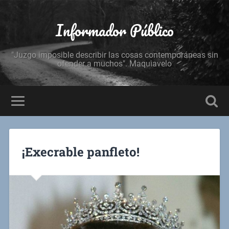
Informador Público
"Juzgo imposible describir las cosas contemporáneas sin
ofender a muchos". Maquiavelo
¡Execrable panfleto!