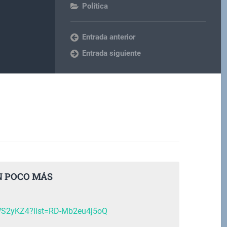
Política
Entrada anterior
Entrada siguiente
N POCO MÁS
M
qWS2yKZ4?list=RD-Mb2eu4j5oQ