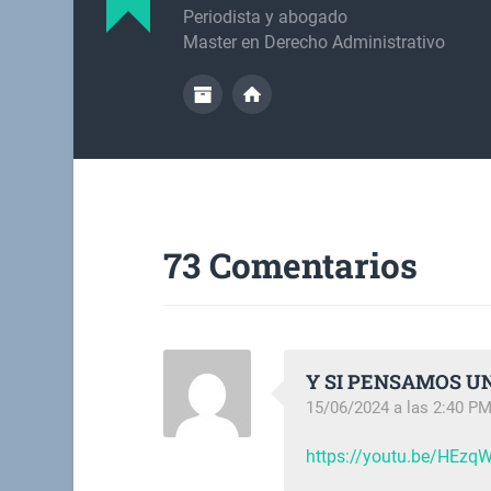
Periodista y abogado
Master en Derecho Administrativo
73 Comentarios
Y SI PENSAMOS U
15/06/2024 a las 2:40 P
https://youtu.be/HEz