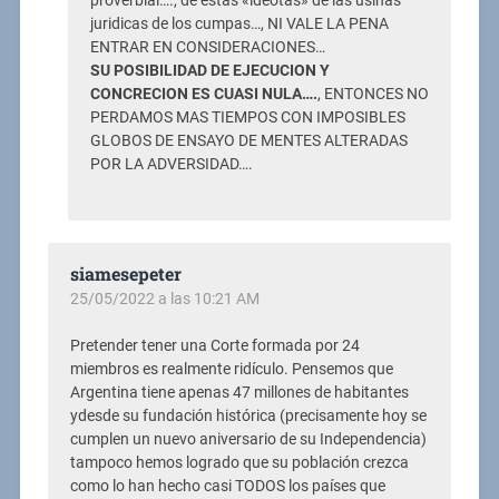
proverbial…., de estas «ideotas» de las usinas
juridicas de los cumpas…, NI VALE LA PENA
ENTRAR EN CONSIDERACIONES…
SU POSIBILIDAD DE EJECUCION Y
CONCRECION ES CUASI NULA….
, ENTONCES NO
PERDAMOS MAS TIEMPOS CON IMPOSIBLES
GLOBOS DE ENSAYO DE MENTES ALTERADAS
POR LA ADVERSIDAD….
siamesepeter
25/05/2022 a las 10:21 AM
Pretender tener una Corte formada por 24
miembros es realmente ridículo. Pensemos que
Argentina tiene apenas 47 millones de habitantes
ydesde su fundación histórica (precisamente hoy se
cumplen un nuevo aniversario de su Independencia)
tampoco hemos logrado que su población crezca
como lo han hecho casi TODOS los países que