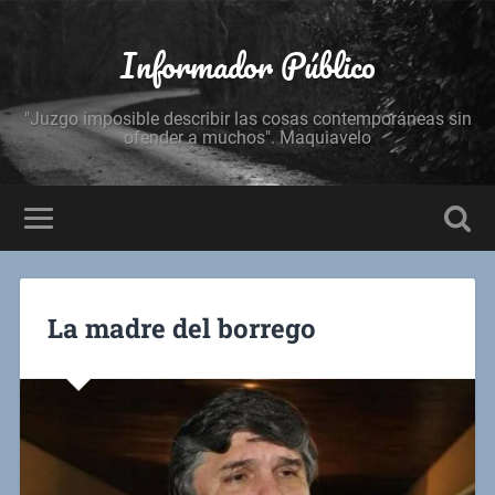
Informador Público
"Juzgo imposible describir las cosas contemporáneas sin
ofender a muchos". Maquiavelo
La madre del borrego